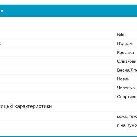
ки
Nike
к
В'єтнам
Кросівки
Оливкови
Весна/Літ
Новий
Чоловіча
Спортивн
ицькі характеристики
кожа, тек
піна, гум