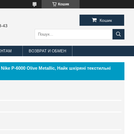
Кошик
Кошик
3-43
ЄНТАМ
ВОЗВРАТ И ОБМЕН
ike P-6000 Olive Metallic, Найк шкіряні текстильні