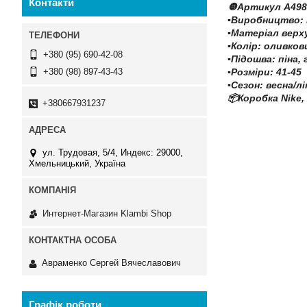
Контакти
🔘Артикул A498
▪️Виробництво:
▪️Матеріал верх
▪️Колір: оливков
+380 (95) 690-42-08
▪️Підошва: піна
▪️Розміри: 41-45
+380 (98) 897-43-43
▪️Сезон: весна/л
📦Коробка Nike,
+380667931237
ул. Трудовая, 5/4, Индекс: 29000,
Хмельницький, Україна
Интернет-Магазин Klambi Shop
Авраменко Сергей Вячеславович
Графік роботи