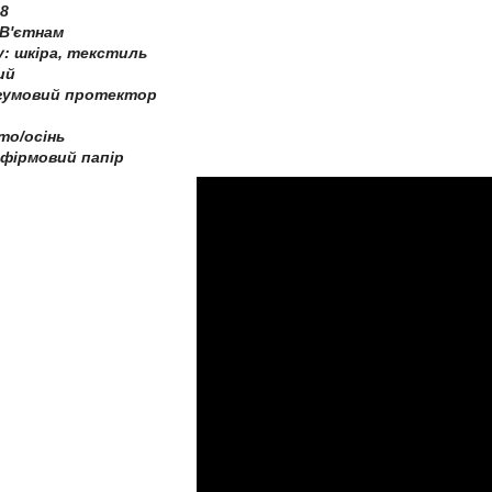
8
 В'єтнам
у: шкіра, текстиль
ий
, гумовий протектор
іто/осінь
 фірмовий папір