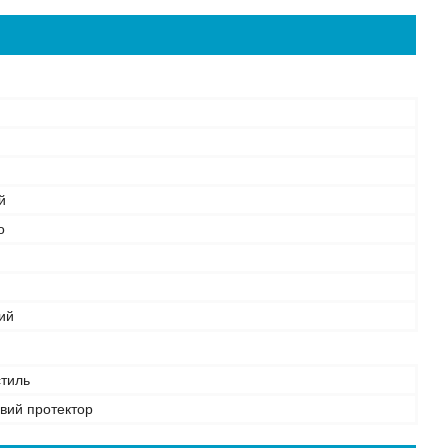
й
о
ий
стиль
овий протектор