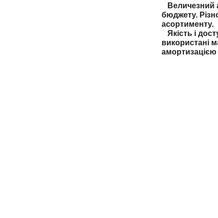
Величезний ас
бюджету. Різн
асортименту.
Якість і дост
використані м
амортизацією 