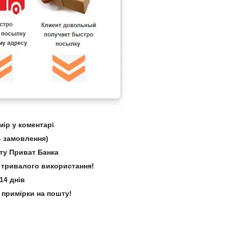
ір у коментарі
 замовлення)
рту Приват Банка
зі тривалого використання!
14 днів
 примірки на пошту!