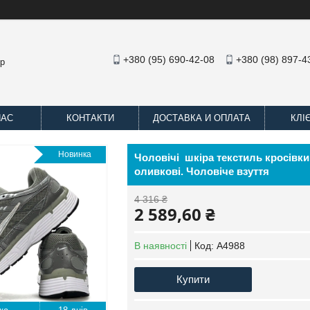
+380 (95) 690-42-08
+380 (98) 897-4
op
НАС
КОНТАКТИ
ДОСТАВКА И ОПЛАТА
КЛІ
Новинка
Чоловічі шкіра текстиль кросівки N
оливкові. Чоловіче взуття
4 316 ₴
2 589,60 ₴
В наявності
Код:
А4988
Купити