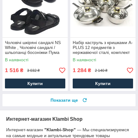
Чоловічі шкіряні сандалі NS
Набір каструль з кришками A-
White , Чоловічі сандалі /
PLUS 12 предметів з
шльопанці босоніжки Пума
нержавіючої сталі, комплект
чорні. Чоловіче літнє взуття
посуду для дому
В наявності
В наявності
1 516
1 284
₴
₴
3 032 ₴
2 140 ₴
Купити
Купити
Показати ще
Интернет-магазин Klambi Shop
Интернет-магазин
"Klambi-Shop"
― Мы специализируемся
на самые модные и актуальные трендовые товары