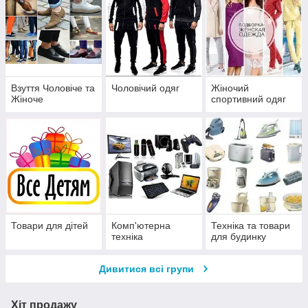
Взуття Чоловіче та
Чоловічий одяг
Жіночий
Жіноче
спортивний одяг
Товари для дітей
Комп'ютерна
Техніка та товари
техніка
для будинку
Дивитися всі групи
Хіт продажу