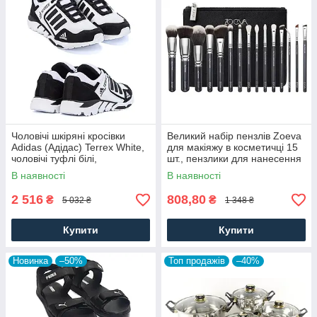
Чоловічі шкіряні кросівки
Великий набір пензлів Zoeva
Adidas (Адідас) Terrex White,
для макіяжу в косметичці 15
чоловічі туфлі білі,
шт., пензлики для нанесення
повсякденні кеди. Чоловіче
пудри, рум'ян, тіней у чохлі
В наявності
В наявності
взуття
2 516
808,80
₴
₴
5 032 ₴
1 348 ₴
Купити
Купити
Новинка
–50%
Топ продажів
–40%