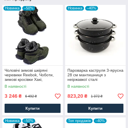
Новинка
–50%
Новинка
–40%
Чоловічі зимові шкіряні
Пароварка каструля 3-ярусна
черевики Reebok, Чоботи,
28 см мантишниця з
зимові кросівки Хакі,
неіржавкої сталі
спортивні черевики. Чоловіче
В наявності
В наявності
взуття
3 246
823,20
₴
₴
6 492 ₴
1 372 ₴
Купити
Купити
Новинка
–50%
Топ продажів
–40%