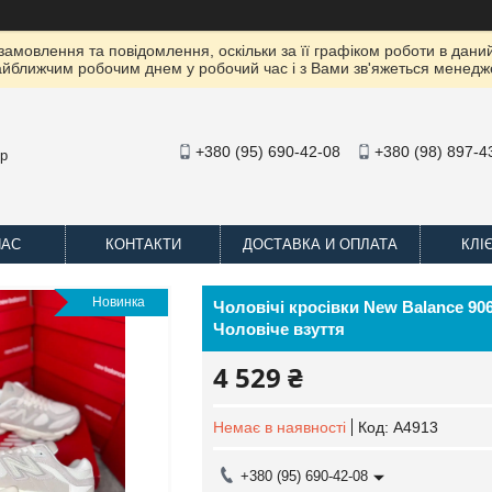
амовлення та повідомлення, оскільки за її графіком роботи в даний
йближчим робочим днем ​​у робочий час і з Вами зв'яжеться менедж
+380 (95) 690-42-08
+380 (98) 897-4
op
НАС
КОНТАКТИ
ДОСТАВКА И ОПЛАТА
КЛІ
Новинка
Чоловічі кросівки New Balance 906
Чоловіче взуття
4 529 ₴
Немає в наявності
Код:
A4913
+380 (95) 690-42-08