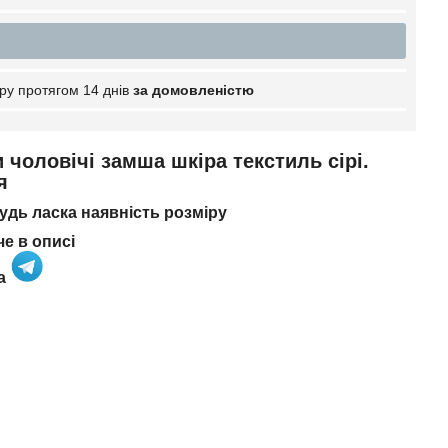
ру протягом 14 днів
за домовленістю
и чоловічі замша шкіра текстиль сірі.
я
дь ласка наявність розміру
че в описі
та