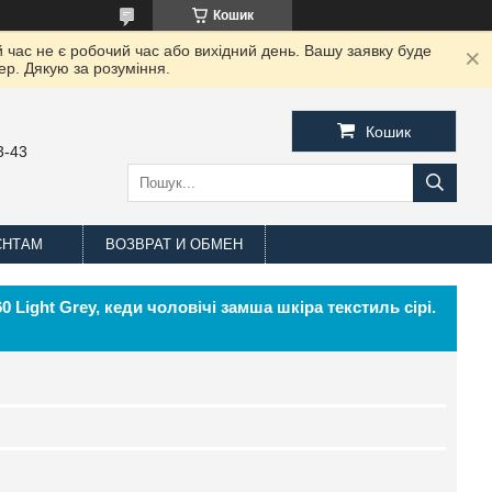
Кошик
 час не є робочий час або вихідний день. Вашу заявку буде
ер. Дякую за розуміння.
Кошик
3-43
ЄНТАМ
ВОЗВРАТ И ОБМЕН
0 Light Grey, кеди чоловічі замша шкіра текстиль сірі.