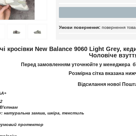
повернення това
чі кросівки New Balance 9060 Light Grey, кед
Чоловіче взутт
Перед замовленням уточнюйте у менеджера бу
Розмірна сітка вказана ниж
Відсилання нової Пош
AA+
2
 В'єтнам
у: натуральна замша, шкіра, текстиль
, гумовий протектор