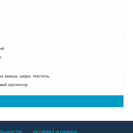
ий
о
а замша, шкіра, текстиль
овий протектор
ЛЬНОСТИ
ВОЗВРАТ И ОБМЕН