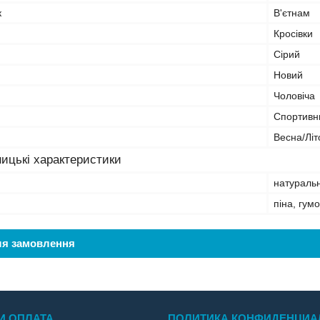
к
В'єтнам
Кросівки
Сірий
Новий
Чоловіча
Спортивн
Весна/Літ
ицькі характеристики
натуральн
піна, гум
ля замовлення
И ОПЛАТА
ПОЛИТИКА КОНФИДЕНЦИА