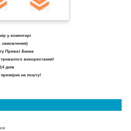
ір у коментарі
 замовлення)
рту Приват Банка
зі тривалого використання!
14 днів
 примірки на пошту!
nce