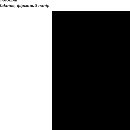
іто/осінь
Balance, фірмовий папір