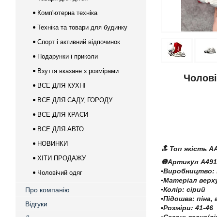
Комп'ютерна техніка
Техніка та товари для будинку
Спорт і активний відпочинок
Подарунки і приколи
Взуття вказане з розмірами
Чолові
ВСЕ ДЛЯ КУХНІ
ВСЕ ДЛЯ САДУ, ГОРОДУ
ВСЕ ДЛЯ КРАСИ
ВСЕ ДЛЯ АВТО
НОВИНКИ
🔝 Топ якість A
ХІТИ ПРОДАЖУ
🔘Артикул A491
▪️Виробництво:
Чоловічий одяг
▪️Матеріал верх
▪️Колір: сірий
Про компанію
▪️Підошва: піна
Відгуки
▪️Розміри: 41-46