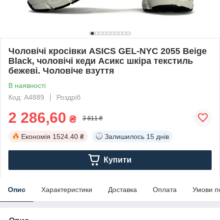
Чоловічі кросівки ASICS GEL-NYC 2055 Beige
Black, чоловічі кеди Асикс шкіра текстиль
бежеві. Чоловіче взуття
В наявності
Код: A4889
Роздріб
2 286,60
₴
3 811 ₴
Економія
1524.40 ₴
Залишилось
15 днів
Купити
Опис
Характеристики
Доставка
Оплата
Умови п