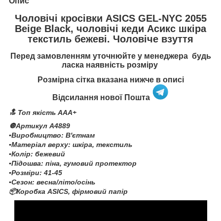
Опис
Чоловічі кросівки ASICS GEL-NYC 2055
Beige Black, чоловічі кеди Асикс шкіра
текстиль бежеві. Чоловіче взуття
Перед замовленням уточнюйте у менеджера будь
ласка наявність розміру
Розмірна сітка вказана нижче в описі
Відсилання нової Пошта
🔝 Топ якість AAA+
🔘Артикул A4889
▪️Виробництво: В'єтнам
▪️Матеріал верху: шкіра, текстиль
▪️Колір: бежевий
▪️Підошва: піна, гумовий протектор
▪️Розміри: 41-45
▪️Сезон: весна/літо/осінь
📦Коробка ASICS, фірмовий папір