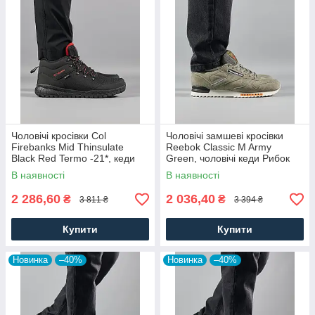
Чоловічі кросівки Col
Чоловічі замшеві кросівки
Firebanks Mid Thinsulate
Reebok Classic M Army
Black Red Termo -21*, кеди
Green, чоловічі кеди Рибок
водонепрон. текстиль.
замша хакі. Чоловіче взуття
В наявності
В наявності
Чоловіче взуття
2 286,60
2 036,40
₴
₴
3 811 ₴
3 394 ₴
Купити
Купити
Новинка
–40%
Новинка
–40%