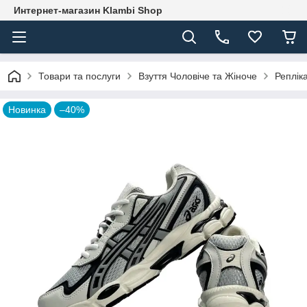
Интернет-магазин Klambi Shop
Товари та послуги
Взуття Чоловіче та Жіноче
Реплік
Новинка
–40%