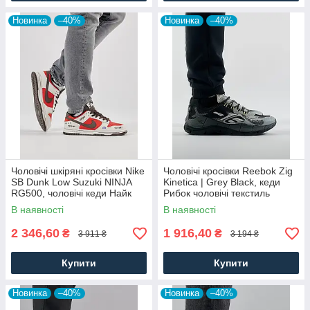
Новинка
–40%
Новинка
–40%
Чоловічі шкіряні кросівки Nike
Чоловічі кросівки Reebok Zig
SB Dunk Low Suzuki NINJA
Kinetica | Grey Black, кеди
RG500, чоловічі кеди Найк
Рибок чоловічі текстиль
червоні, Чоловіче взуття
нейлон сірі. Чоловіче взуття
В наявності
В наявності
2 346,60
1 916,40
₴
₴
3 911 ₴
3 194 ₴
Купити
Купити
Новинка
–40%
Новинка
–40%