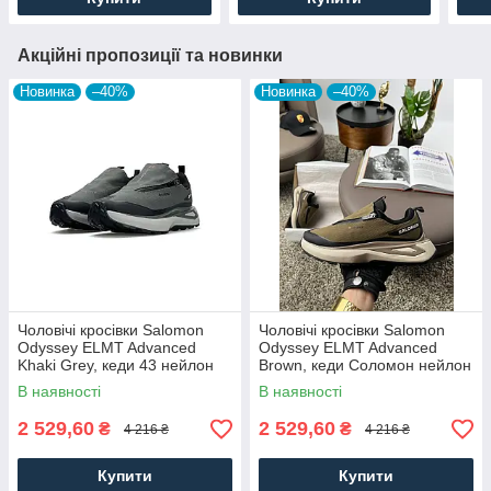
Акційні пропозиції та новинки
Новинка
–40%
Новинка
–40%
Чоловічі кросівки Salomon
Чоловічі кросівки Salomon
Odyssey ELMT Advanced
Odyssey ELMT Advanced
Khaki Grey, кеди 43 нейлон
Brown, кеди Соломон нейлон
текстиль, Чоловіче взуття
текстиль коричневі, Чоловіче
В наявності
В наявності
взуття
2 529,60
2 529,60
₴
₴
4 216 ₴
4 216 ₴
Купити
Купити