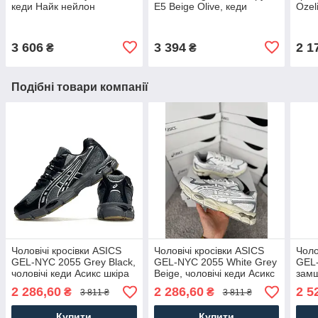
кеди Найк нейлон
E5 Beige Olive, кеди
Ozel
текстиль сірі. Чоловіче
Адідас замша/сітка.
Адід
взуття
Чоловіче взуття
взут
3 606
3 394
2 1
₴
₴
Подібні товари компанії
Чоловічі кросівки ASICS
Чоловічі кросівки ASICS
Чоло
GEL-NYC 2055 Grey Black,
GEL-NYC 2055 White Grey
GEL-
чоловічі кеди Асикс шкіра
Beige, чоловічі кеди Асикс
замш
текстиль сірі. Чоловіче
шкіра текстиль білі.
беже
2 286,60
2 286,60
2 5
₴
₴
3 811 ₴
3 811 ₴
взуття
Чоловіче взуття
Купити
Купити