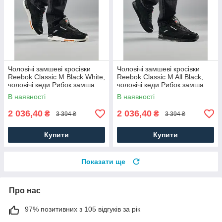
Чоловічі замшеві кросівки
Чоловічі замшеві кросівки
Reebok Classic M Black White,
Reebok Classic M All Black,
чоловічі кеди Рибок замша
чоловічі кеди Рибок замша
чорні. Чоловіче взуття
чорні. Чоловіче взуття
В наявності
В наявності
2 036,40
2 036,40
₴
₴
3 394 ₴
3 394 ₴
Купити
Купити
Показати ще
Про нас
97% позитивних з 105 відгуків за рік