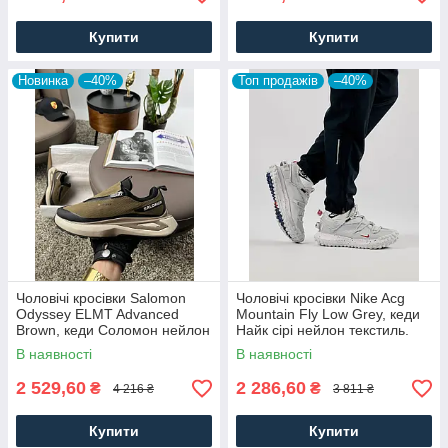
Купити
Купити
Новинка
–40%
Топ продажів
–40%
Чоловічі кросівки Salomon
Чоловічі кросівки Nike Acg
Odyssey ELMT Advanced
Mountain Fly Low Grey, кеди
Brown, кеди Соломон нейлон
Найк сірі нейлон текстиль.
текстиль коричневі, Чоловіче
Чоловіче взуття
В наявності
В наявності
взуття
2 529,60
2 286,60
₴
₴
4 216 ₴
3 811 ₴
Купити
Купити