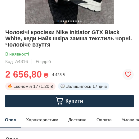
Чоловічі кросівки Nike Initiator GTX Black
White, кеди Найк шкіра замша текстиль чорні.
Чоловіче взуття
В наявності
Код: A4816
Роздріб
2 656,80
₴
4 428 ₴
Економія
1771.20 ₴
Залишилось
17 днів
Купити
Опис
Характеристики
Доставка
Оплата
Умови п