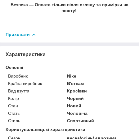
Безпека — Оплата тільки після огляду та примірки на
пошту!
Приховати
Характеристики
Основні
Виробник
Nike
Країна виробник
В'єтнам
Вид взуття
Кросівки
Колір
Чорний
Стан
Новий
Стать
Чоловіча
Стиль
Спортивний
Користувальницькі характеристики
Сезон
весна/осінь/ єврозима