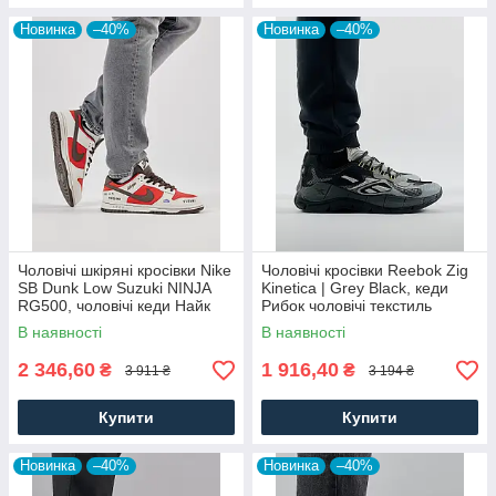
Новинка
–40%
Новинка
–40%
Чоловічі шкіряні кросівки Nike
Чоловічі кросівки Reebok Zig
SB Dunk Low Suzuki NINJA
Kinetica | Grey Black, кеди
RG500, чоловічі кеди Найк
Рибок чоловічі текстиль
червоні, Чоловіче взуття
нейлон сірі. Чоловіче взуття
В наявності
В наявності
2 346,60
1 916,40
₴
₴
3 911 ₴
3 194 ₴
Купити
Купити
Новинка
–40%
Новинка
–40%