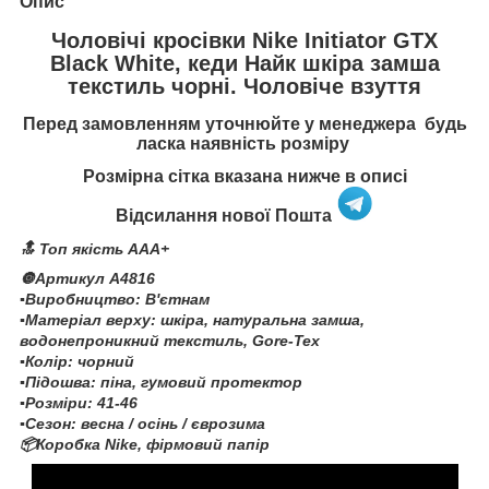
Опис
Чоловічі кросівки Nike Initiator GTX
Black White, кеди Найк шкіра замша
текстиль чорні. Чоловіче взуття
Перед замовленням уточнюйте у менеджера будь
ласка наявність розміру
Розмірна сітка вказана нижче в описі
Відсилання нової Пошта
🔝 Топ якість AAA+
🔘Артикул A4816
▪️Виробництво: В'єтнам
▪️Матеріал верху: шкіра, натуральна замша,
водонепроникний текстиль, Gore-Tex
▪️Колір: чорний
▪️Підошва: піна, гумовий протектор
▪️Розміри: 41-46
▪️Сезон: весна / осінь / єврозима
📦Коробка Nike, фірмовий папір