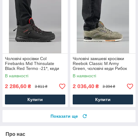
Чоловічі кросівки Col
Чоловічі замшеві кросівки
Firebanks Mid Thinsulate
Reebok Classic M Army
Black Red Termo -21*, кеди
Green, чоловічі кеди Рибок
водонепрон. текстиль.
замша хакі. Чоловіче взуття
В наявності
В наявності
Чоловіче взуття
2 286,60
2 036,40
₴
₴
3 811 ₴
3 394 ₴
Купити
Купити
Показати ще
Про нас