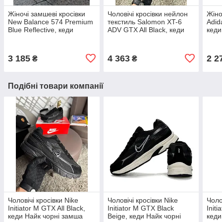
Жіночі замшеві кросівки
Чоловічі кросівки нейлон
Жіно
New Balance 574 Premium
текстиль Salomon XT-6
Adida
Blue Reflective, кеди
ADV GTX All Black, кеди
кеди
Cheldren біленс сині.
чоловічі Соломон чорні.
беже
Жіноче взуття
Чоловіче взуття
3 185
4 363
2 2
₴
₴
Подібні товари компанії
Чоловічі кросівки Nike
Чоловічі кросівки Nike
Чоло
Initiator M GTX All Black,
Initiator M GTX Black
Initi
кеди Найк чорні замша
Beige, кеди Найк чорні
кеди