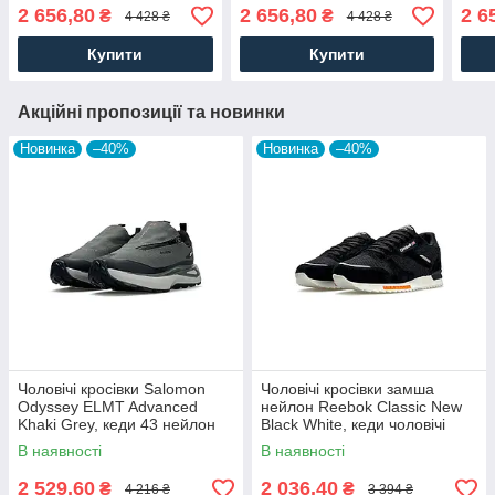
шкіра текстиль
замші шкіра текстиль
сітк
2 656,80
2 656,80
2 6
₴
₴
4 428 ₴
4 428 ₴
водовідштовхувальний
водовідштовхувальний
термо. Чоловіче взуття
термо. Чоловіче взут
Купити
Купити
Акційні пропозиції та новинки
Новинка
–40%
Новинка
–40%
Чоловічі кросівки Salomon
Чоловічі кросівки замша
Odyssey ELMT Advanced
нейлон Reebok Classic New
Khaki Grey, кеди 43 нейлон
Black White, кеди чоловічі
текстиль, Чоловіче взуття
Рибок чорні. Чоловіче взуття
В наявності
В наявності
2 529,60
2 036,40
₴
₴
4 216 ₴
3 394 ₴