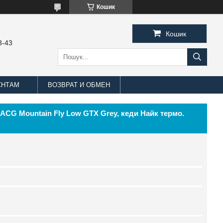
Кошик
Кошик
3-43
ЄНТАМ
ВОЗВРАТ И ОБМЕН
e ACG Mountain Fly Low GTX Grey, кеди Найк термо.