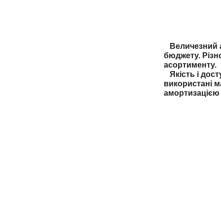
Величезний ас
бюджету. Різн
асортименту.
Якість і дост
використані м
амортизацією 