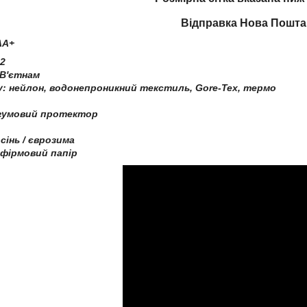
Відправка Нова Пошт
AA+
2
 В'єтнам
ху: нейлон, водонепроникний текстиль, Gore-Tex, термо
, гумовий протектор
осінь / єврозима
 фірмовий папір