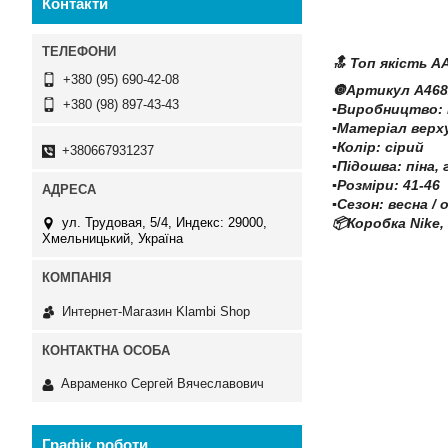
Контакти
🔝 Топ якість A
+380 (95) 690-42-08
🔘Артикул А468
+380 (98) 897-43-43
▪️Виробництво:
▪️Матеріал вер
▪️Колір: сірий
+380667931237
▪️Підошва: піна
▪️Розміри: 41-46
▪️Сезон: весна / 
ул. Трудовая, 5/4, Индекс: 29000,
📦Коробка Nike,
Хмельницький, Україна
Интернет-Магазин Klambi Shop
Авраменко Сергей Вячеславович
Графік роботи