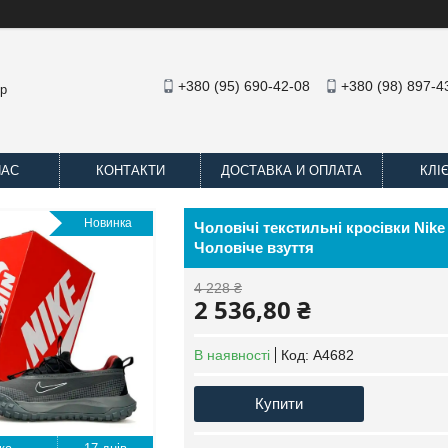
+380 (95) 690-42-08
+380 (98) 897-4
op
НАС
КОНТАКТИ
ДОСТАВКА И ОПЛАТА
КЛІ
Новинка
Чоловічі текстильні кросівки Nik
Чоловіче взуття
4 228 ₴
2 536,80 ₴
В наявності
Код:
А4682
Купити