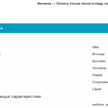
Безпека — Оплата тільки після огляду та
ки
Nike
к
В'єтнам
Кросівки
Чоловіча
Новий
Спортивн
Сірий
ицькі характеристики
нейлон, в