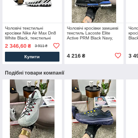
Чоловічі текстильні
Чоловічі кросівки замшеві
Чоло
кросівки Nike Air Max Dn8
текстиль Lacoste Elite
крос
White Black, текстильні
Active PRM Black Navy,
Blac
кеди Найк білі. Чоловіче
замша текстиль чорні.
нейл
2 346,60
₴
3 911 ₴
взуття
Чоловіче взуття
Чоло
4 216
3 4
₴
Купити
Подібні товари компанії