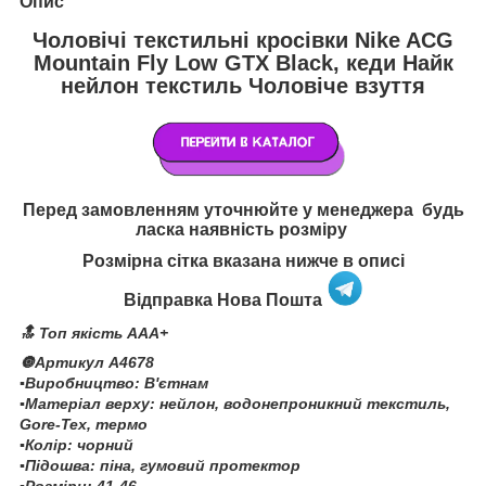
Опис
Чоловічі текстильні кросівки Nike ACG
Mountain Fly Low GTX Black, кеди Найк
нейлон текстиль Чоловіче взуття
Перед замовленням уточнюйте у менеджера будь
ласка наявність розміру
Розмірна сітка вказана нижче в описі
Відправка Нова Пошта
🔝 Топ якість AAA+
🔘Артикул А4678
▪️Виробництво: В'єтнам
▪️Матеріал верху: нейлон, водонепроникний текстиль,
Gore-Tex, термо
▪️Колір: чорний
▪️Підошва: піна, гумовий протектор