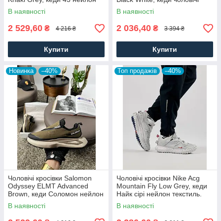
текстиль, Чоловіче взуття
Рибок чорні. Чоловіче взуття
В наявності
В наявності
2 529,60
2 036,40
₴
₴
4 216 ₴
3 394 ₴
Купити
Купити
Новинка
–40%
Топ продажів
–40%
Чоловічі кросівки Salomon
Чоловічі кросівки Nike Acg
Odyssey ELMT Advanced
Mountain Fly Low Grey, кеди
Brown, кеди Соломон нейлон
Найк сірі нейлон текстиль.
текстиль коричневі, Чоловіче
Чоловіче взуття
В наявності
В наявності
взуття