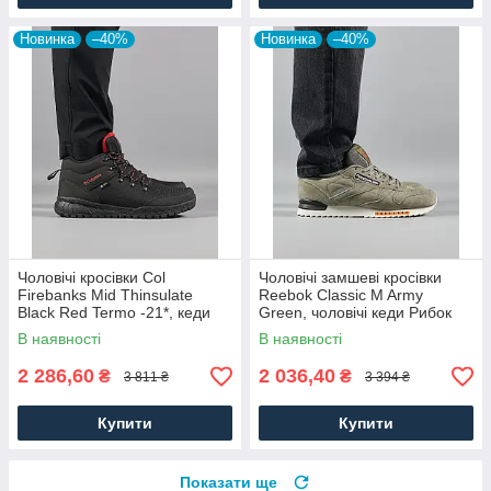
Новинка
–40%
Новинка
–40%
Чоловічі кросівки Col
Чоловічі замшеві кросівки
Firebanks Mid Thinsulate
Reebok Classic M Army
Black Red Termo -21*, кеди
Green, чоловічі кеди Рибок
водонепрон. текстиль.
замша хакі. Чоловіче взуття
В наявності
В наявності
Чоловіче взуття
2 286,60
2 036,40
₴
₴
3 811 ₴
3 394 ₴
Купити
Купити
Показати ще