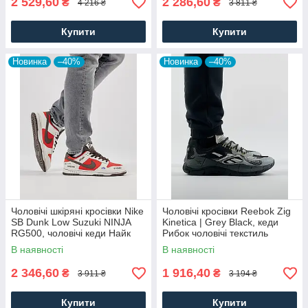
2 529,60
2 286,60
₴
₴
4 216 ₴
3 811 ₴
Купити
Купити
Новинка
–40%
Новинка
–40%
Чоловічі шкіряні кросівки Nike
Чоловічі кросівки Reebok Zig
SB Dunk Low Suzuki NINJA
Kinetica | Grey Black, кеди
RG500, чоловічі кеди Найк
Рибок чоловічі текстиль
червоні, Чоловіче взуття
нейлон сірі. Чоловіче взуття
В наявності
В наявності
2 346,60
1 916,40
₴
₴
3 911 ₴
3 194 ₴
Купити
Купити