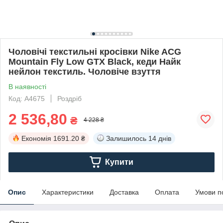
Чоловічі текстильні кросівки Nike ACG
Mountain Fly Low GTX Black, кеди Найк
нейлон текстиль. Чоловіче взуття
В наявності
Код: А4675
Роздріб
2 536,80
₴
4 228 ₴
Економія
1691.20 ₴
Залишилось
14 днів
Купити
Опис
Характеристики
Доставка
Оплата
Умови п