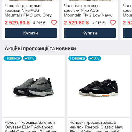
Чоловічі текстильні
Чоловічі текстильні
Чоло
кросівки Nike ACG
кросівки Nike ACG
крос
Mountain Fly 2 Low Grey
Mountain Fly 2 Low Navy,
Moun
White, кеди Найк текстиль
кеди Найк текстиль
Blac
2 529,60
2 529,60
2 5
₴
₴
4 216 ₴
4 216 ₴
нейлон. Чоловіче взуття
текстиль нейлон сині.
нейл
Чоловіче взуття
Купити
Купити
Акційні пропозиції та новинки
Новинка
–40%
Новинка
–40%
Чоловічі кросівки Salomon
Чоловічі кросівки замша
Odyssey ELMT Advanced
нейлон Reebok Classic New
Khaki Grey, кеди 43 нейлон
Black White, кеди чоловічі