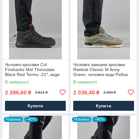
Чоловічі кросівки Col
Чоловічі замшеві кросівки
Firebanks Mid Thinsulate
Reebok Classic M Army
Black Red Termo -21*, кеди
Green, чоловічі кеди Рибок
водонепрон. текстиль.
замша хакі. Чоловіче взуття
В наявності
В наявності
Чоловіче взуття
2 286,60
2 036,40
₴
₴
3 811 ₴
3 394 ₴
Купити
Купити
Новинка
–40%
Новинка
–40%