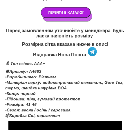
Перед замовленням уточнюйте у менеджера будь
ласка наявність розміру
Розмірна сітка вказана нижче в описі
Відправка Нова Пошта
🔝 Топ якість AAA+
🔘Артикул А4663
▪️Виробництво: В'єтнам
▪️Матеріал верху: водонепроникний текстиль, Gore-Tex,
термо, швидка шнурівка BOA
▪️Колір: чорний
▪️Підошва: піна, гумовий протектор
▪️Розміри: 41-46
▪️Сезон: весна / осінь / єврозима
📦Коробка Col, пергамент