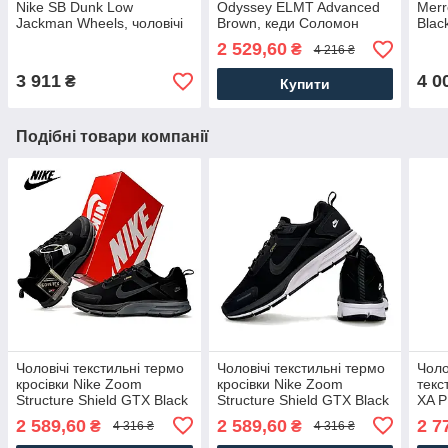
Nike SB Dunk Low
Odyssey ELMT Advanced
Merr
Jackman Wheels, чоловічі
Brown, кеди Соломон
Blac
кеди Найк блакитні шкіра,
нейлон текстиль
водо
2 529,60
₴
4 216 ₴
Чоловіче взуття
коричневі, Чоловіче взуття
Чоло
3 911
4 0
₴
Купити
Подібні товари компанії
Чоловічі текстильні термо
Чоловічі текстильні термо
Чоло
кросівки Nike Zoom
кросівки Nike Zoom
текс
Structure Shield GTX Black
Structure Shield GTX Black
XA 
Grey, кеди Найк текстиль
White, кеди Найк текстиль
Blac
2 589,60
2 589,60
2 7
₴
₴
4 316 ₴
4 316 ₴
термо чорні. Чоловіче
термо чорні. Чоловіче
водо
взуття
взуття
Чоло