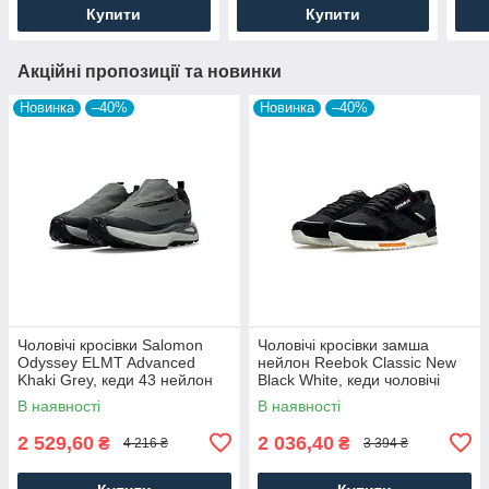
Купити
Купити
Акційні пропозиції та новинки
Новинка
–40%
Новинка
–40%
Чоловічі кросівки Salomon
Чоловічі кросівки замша
Odyssey ELMT Advanced
нейлон Reebok Classic New
Khaki Grey, кеди 43 нейлон
Black White, кеди чоловічі
текстиль, Чоловіче взуття
Рибок чорні. Чоловіче взуття
В наявності
В наявності
2 529,60
2 036,40
₴
₴
4 216 ₴
3 394 ₴