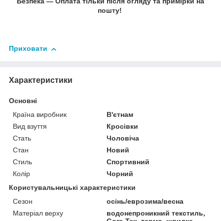
Безпека — Оплата тільки після огляду та примірки на
пошту!
Приховати
Характеристики
Основні
Країна виробник
В'єтнам
Вид взуття
Кросівки
Стать
Чоловіча
Стан
Новий
Стиль
Спортивний
Колір
Чорний
Користувальницькі характеристики
Сезон
осінь/еврозима/весна
Матеріал верху
водонепроникний текстиль,