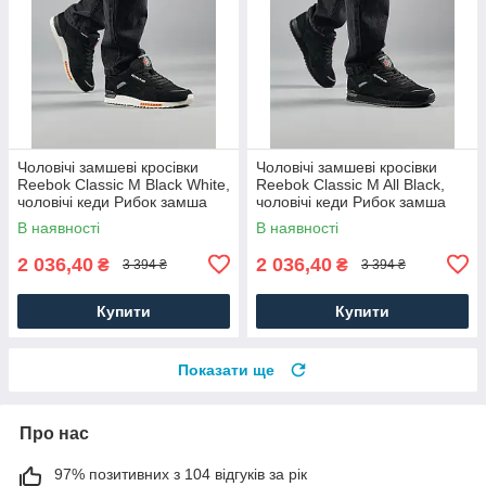
Чоловічі замшеві кросівки
Чоловічі замшеві кросівки
Reebok Classic M Black White,
Reebok Classic M All Black,
чоловічі кеди Рибок замша
чоловічі кеди Рибок замша
чорні. Чоловіче взуття
чорні. Чоловіче взуття
В наявності
В наявності
2 036,40
2 036,40
₴
₴
3 394 ₴
3 394 ₴
Купити
Купити
Показати ще
Про нас
97% позитивних з 104 відгуків за рік