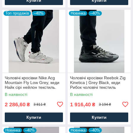
Купити
Купити
Топ продажів
–40%
Новинка
–40%
Чоловічі кросівки Nike Acg
Чоловічі кросівки Reebok Zig
Mountain Fly Low Grey, кеди
Kinetica | Grey Black, кеди
Найк сірі нейлон текстиль.
Рибок чоловічі текстиль
Чоловіче взуття
нейлон сірі. Чоловіче взуття
В наявності
В наявності
2 286,60
1 916,40
₴
₴
3 811 ₴
3 194 ₴
Купити
Купити
Новинка
–40%
Новинка
–40%