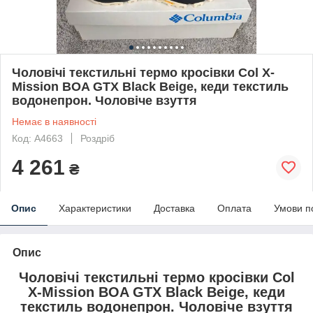
Чоловічі текстильні термо кросівки Col X-
Mission BOA GTX Black Beige, кеди текстиль
водонепрон. Чоловіче взуття
Немає в наявності
Код: А4663
Роздріб
4 261
₴
Опис
Характеристики
Доставка
Оплата
Умови п
Опис
Чоловічі текстильні термо кросівки Col
X-Mission BOA GTX Black Beige, кеди
текстиль водонепрон. Чоловіче взуття