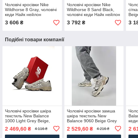
Чоловічі кросівки Nike
Чоловічі кросівки Nike
Чоло
Wildhorse 8 Gray, чоловічі
Wildhorse 8 Sand Black,
сітк
кеди Найк нейлон
чоловічі кеди Найк нейлон
Beig
текстиль сірі. Чоловіче
текстиль коричневі.
Нью 
3 606
3 792
3 1
₴
₴
взуття
Чоловіче взуття
Чоло
Подібні товари компанії
Чоловічі кросівки шкіра
Чоловічі кросівки замша
Чоло
текстиль New Balance
шкіра текстиль New
Bala
1000 Light Grey Beige,
Balance 9060 Beige Grey
кеди
кеди Нью Беланс весна
Navy, кеди Нью Беланс
текс
2 469,60
2 529,60
2 6
₴
₴
4 116 ₴
4 216 ₴
осінь. Чоловіче взуття
бежеві. Чоловіче взуття
Чоло