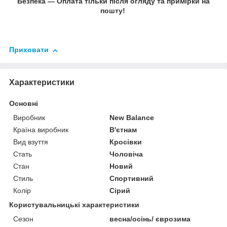
Безпека — Оплата тільки після огляду та примірки на
пошту!
Приховати
Характеристики
Основні
Виробник
New Balance
Країна виробник
В'єтнам
Вид взуття
Кросівки
Стать
Чоловіча
Стан
Новий
Стиль
Спортивний
Колір
Сірий
Користувальницькі характеристики
Сезон
весна/осінь/ єврозима