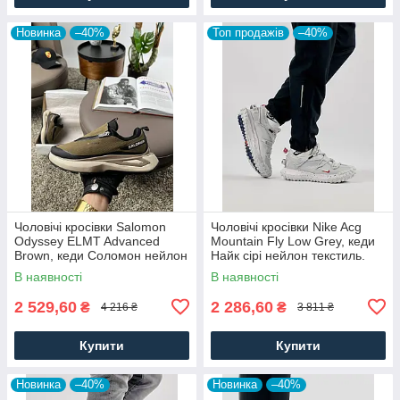
Новинка
–40%
Топ продажів
–40%
Чоловічі кросівки Salomon
Чоловічі кросівки Nike Acg
Odyssey ELMT Advanced
Mountain Fly Low Grey, кеди
Brown, кеди Соломон нейлон
Найк сірі нейлон текстиль.
текстиль коричневі, Чоловіче
Чоловіче взуття
В наявності
В наявності
взуття
2 529,60
2 286,60
₴
₴
4 216 ₴
3 811 ₴
Купити
Купити
Новинка
–40%
Новинка
–40%