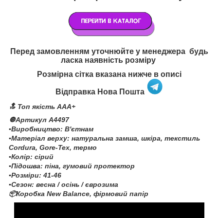
Перед замовленням уточнюйте у менеджера будь
ласка наявність розміру
Розмірна сітка вказана нижче в описі
Відправка Нова Пошта
🔝 Топ якість AAA+
🔘Артикул A4497
▪️Виробництво: В'єтнам
▪️Матеріал верху: натуральна замша, шкіра, текстиль
Cordura, Gore-Tex, термо
▪️Колір: сірий
▪️Підошва: піна, гумовий протектор
▪️Розміри: 41-46
▪️Сезон: весна / осінь / єврозима
📦Коробка New Balance, фірмовий папір