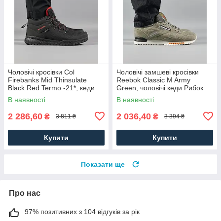
Чоловічі кросівки Col
Чоловічі замшеві кросівки
Firebanks Mid Thinsulate
Reebok Classic M Army
Black Red Termo -21*, кеди
Green, чоловічі кеди Рибок
водонепрон. текстиль.
замша хакі. Чоловіче взуття
В наявності
В наявності
Чоловіче взуття
2 286,60
2 036,40
₴
₴
3 811 ₴
3 394 ₴
Купити
Купити
Показати ще
Про нас
97% позитивних з 104 відгуків за рік