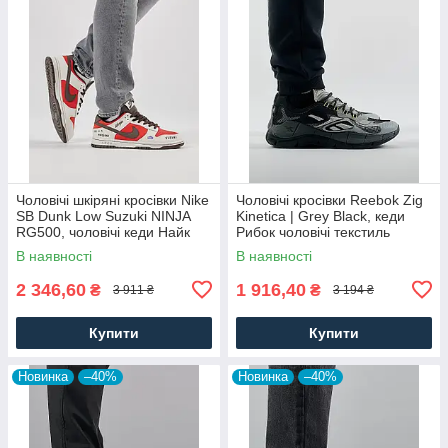
Чоловічі шкіряні кросівки Nike
Чоловічі кросівки Reebok Zig
SB Dunk Low Suzuki NINJA
Kinetica | Grey Black, кеди
RG500, чоловічі кеди Найк
Рибок чоловічі текстиль
червоні, Чоловіче взуття
нейлон сірі. Чоловіче взуття
В наявності
В наявності
2 346,60
1 916,40
₴
₴
3 911 ₴
3 194 ₴
Купити
Купити
Новинка
–40%
Новинка
–40%