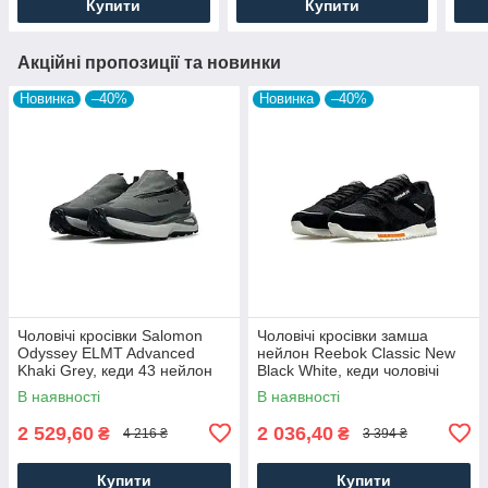
Купити
Купити
Акційні пропозиції та новинки
Новинка
–40%
Новинка
–40%
Чоловічі кросівки Salomon
Чоловічі кросівки замша
Odyssey ELMT Advanced
нейлон Reebok Classic New
Khaki Grey, кеди 43 нейлон
Black White, кеди чоловічі
текстиль, Чоловіче взуття
Рибок чорні. Чоловіче взуття
В наявності
В наявності
2 529,60
2 036,40
₴
₴
4 216 ₴
3 394 ₴
Купити
Купити