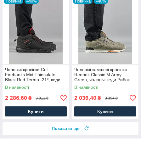
Новинка
–40%
Новинка
–40%
Чоловічі кросівки Col
Чоловічі замшеві кросівки
Firebanks Mid Thinsulate
Reebok Classic M Army
Black Red Termo -21*, кеди
Green, чоловічі кеди Рибок
водонепрон. текстиль.
замша хакі. Чоловіче взуття
В наявності
В наявності
Чоловіче взуття
2 286,60
2 036,40
₴
₴
3 811 ₴
3 394 ₴
Купити
Купити
Показати ще