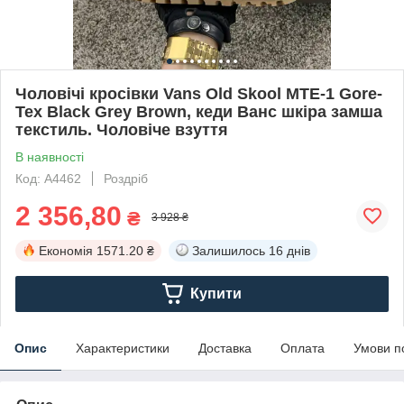
Чоловічі кросівки Vans Old Skool MTE-1 Gore-
Tex Black Grey Brown, кеди Ванс шкіра замша
текстиль. Чоловіче взуття
В наявності
Код: А4462
Роздріб
2 356,80
₴
3 928 ₴
Економія
1571.20 ₴
Залишилось
16 днів
Купити
Опис
Характеристики
Доставка
Оплата
Умови п