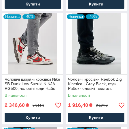
Купити
Купити
Новинка
–40%
Новинка
–40%
Чоловічі шкіряні кросівки Nike
Чоловічі кросівки Reebok Zig
SB Dunk Low Suzuki NINJA
Kinetica | Grey Black, кеди
RG500, чоловічі кеди Найк
Рибок чоловічі текстиль
червоні, Чоловіче взуття
нейлон сірі. Чоловіче взуття
В наявності
В наявності
2 346,60
1 916,40
₴
₴
3 911 ₴
3 194 ₴
Купити
Купити