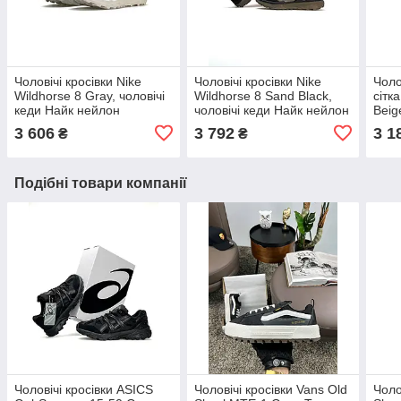
Чоловічі кросівки Nike
Чоловічі кросівки Nike
Чоло
Wildhorse 8 Gray, чоловічі
Wildhorse 8 Sand Black,
сітк
кеди Найк нейлон
чоловічі кеди Найк нейлон
Beig
текстиль сірі. Чоловіче
текстиль коричневі.
Нью 
3 606
3 792
3 1
₴
₴
взуття
Чоловіче взуття
Чоло
Подібні товари компанії
Чоловічі кросівки ASICS
Чоловічі кросівки Vans Old
Чоло