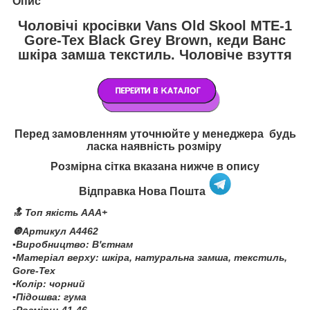
Опис
Чоловічі кросівки Vans Old Skool MTE-1
Gore-Tex Black Grey Brown, кеди Ванс
шкіра замша текстиль. Чоловіче взуття
Перед замовленням уточнюйте у менеджера будь
ласка наявність розміру
Розмірна сітка вказана нижче в опису
Відправка Нова Пошта
🔝 Топ якість AAA+
🔘Артикул A4462
▪️Виробництво: В'єтнам
▪️Матеріал верху: шкіра, натуральна замша, текстиль,
Gore-Tex
▪️Колір: чорний
▪️Підошва: гума