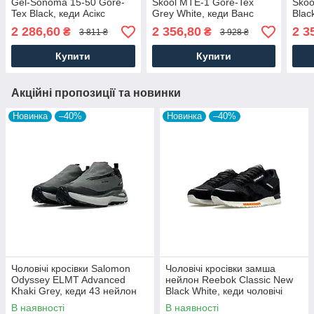
Gel-Sonoma 15-50 Gore-
Skool MTE-1 Gore-Tex
Skoo
Tex Black, кеди Асікс
Grey White, кеди Ванс
Blac
замша текстиль
шкіра замша текстиль сірі.
шкір
2 286,60
2 356,80
2 3
₴
₴
3 811 ₴
3 928 ₴
водонепроникний.
Чоловіче взуття
чорн
Чоловіче взуття
Купити
Купити
Акційні пропозиції та новинки
Новинка
–40%
Новинка
–40%
Чоловічі кросівки Salomon
Чоловічі кросівки замша
Odyssey ELMT Advanced
нейлон Reebok Classic New
Khaki Grey, кеди 43 нейлон
Black White, кеди чоловічі
текстиль, Чоловіче взуття
Рибок чорні. Чоловіче взуття
В наявності
В наявності