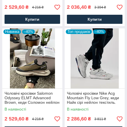
2 529,60
2 036,40
₴
₴
4 216 ₴
3 394 ₴
Купити
Купити
Новинка
–40%
Топ продажів
–40%
Чоловічі кросівки Salomon
Чоловічі кросівки Nike Acg
Odyssey ELMT Advanced
Mountain Fly Low Grey, кеди
Brown, кеди Соломон нейлон
Найк сірі нейлон текстиль.
текстиль коричневі, Чоловіче
Чоловіче взуття
В наявності
В наявності
взуття
2 529,60
2 286,60
₴
₴
4 216 ₴
3 811 ₴