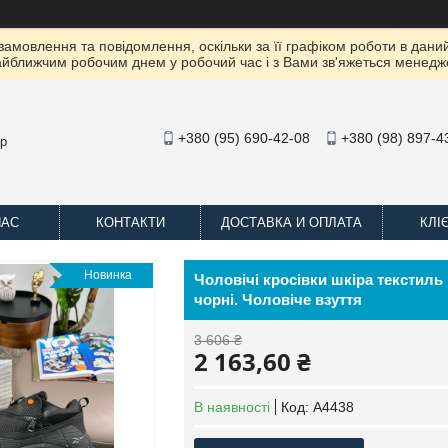
амовлення та повідомлення, оскільки за її графіком роботи в даний
йближчим робочим днем ​​у робочий час і з Вами зв'яжеться менедж
+380 (95) 690-42-08
+380 (98) 897-4
op
НАС
КОНТАКТИ
ДОСТАВКА И ОПЛАТА
КЛІ
Новинка
Чоловічі кросівки шкіра текстиль 
чорні. Чоловіче взуття
3 606 ₴
2 163,60 ₴
В наявності
Код:
А4438