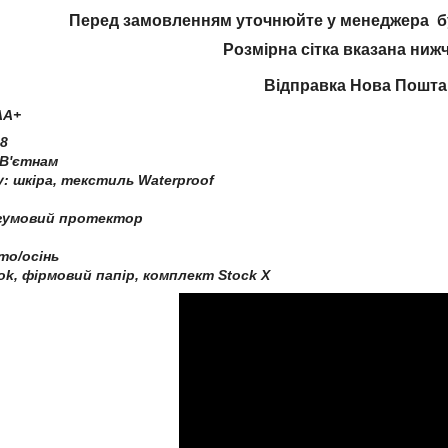
Перед замовленням уточнюйте у менеджера бу
Розмірна сітка вказана ниж
Відправка Нова Пошт
AA+
8
 В'єтнам
у: шкіра, текстиль Waterproof
, гумовий протектор
іто/осінь
k, фірмовий папір, комплект Stock X