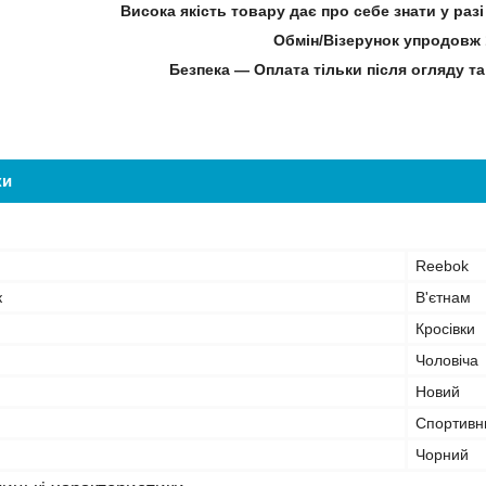
Висока якість товару дає про себе знати у ра
Обмін/Візерунок упродовж 
Безпека — Оплата тільки після огляду та
ки
Reebok
к
В'єтнам
Кросівки
Чоловіча
Новий
Спортивн
Чорний