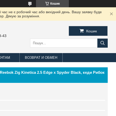
Кошик
 час не є робочий час або вихідний день. Вашу заявку буде
ер. Дякую за розуміння.
Кошик
3-43
ЄНТАМ
ВОЗВРАТ И ОБМЕН
Reebok Zig Kinetica 2.5 Edge x Spyder Black, кеди Рибок