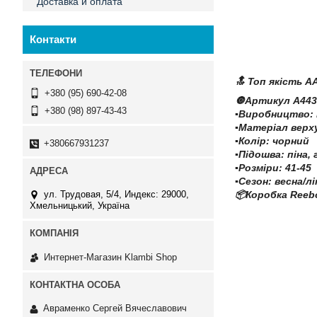
Доставка и оплата
Контакти
🔝 Топ якість A
+380 (95) 690-42-08
🔘Артикул А443
+380 (98) 897-43-43
▪️Виробництво:
▪️Матеріал верх
▪️Колір: чорний
+380667931237
▪️Підошва: піна
▪️Розміри: 41-45
▪️Сезон: весна/л
ул. Трудовая, 5/4, Индекс: 29000,
📦Коробка Reebo
Хмельницький, Україна
Интернет-Магазин Klambi Shop
Авраменко Сергей Вячеславович