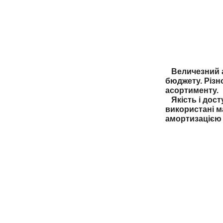
Величезний ас
бюджету. Різн
асортименту.
Якість і дост
використані м
амортизацією 