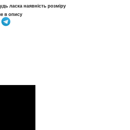
дь ласка наявність розміру
че в опису
а