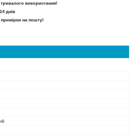
зі тривалого використання!
14 днів
 примірки на пошту!
ий