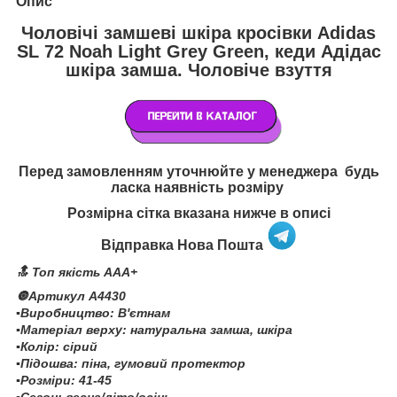
Опис
Чоловічі замшеві шкіра кросівки Adidas
SL 72 Noah Light Grey Green, кеди Адідас
шкіра замша. Чоловіче взуття
Перед замовленням уточнюйте у менеджера будь
ласка наявність розміру
Розмірна сітка вказана нижче в описі
Відправка Нова Пошта
🔝 Топ якість AAA+
🔘Артикул А4430
▪️Виробництво: В'єтнам
▪️Матеріал верху: натуральна замша, шкіра
▪️Колір: сірий
▪️Підошва: піна, гумовий протектор
▪️Розміри: 41-45