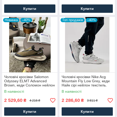
Купити
Купити
Новинка
–40%
Топ продажів
–40%
Чоловічі кросівки Salomon
Чоловічі кросівки Nike Acg
Odyssey ELMT Advanced
Mountain Fly Low Grey, кеди
Brown, кеди Соломон нейлон
Найк сірі нейлон текстиль.
текстиль коричневі, Чоловіче
Чоловіче взуття
В наявності
В наявності
взуття
2 529,60
2 286,60
₴
₴
4 216 ₴
3 811 ₴
Купити
Купити