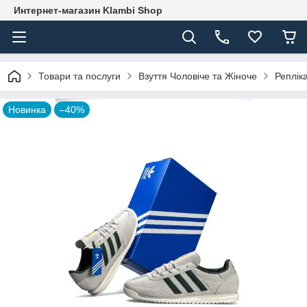
Интернет-магазин Klambi Shop
Товари та послуги
Взуття Чоловіче та Жіноче
Реплік
Новинка
–40%