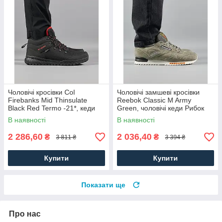
Чоловічі кросівки Col
Чоловічі замшеві кросівки
Firebanks Mid Thinsulate
Reebok Classic M Army
Black Red Termo -21*, кеди
Green, чоловічі кеди Рибок
водонепрон. текстиль.
замша хакі. Чоловіче взуття
В наявності
В наявності
Чоловіче взуття
2 286,60
2 036,40
₴
₴
3 811 ₴
3 394 ₴
Купити
Купити
Показати ще
Про нас