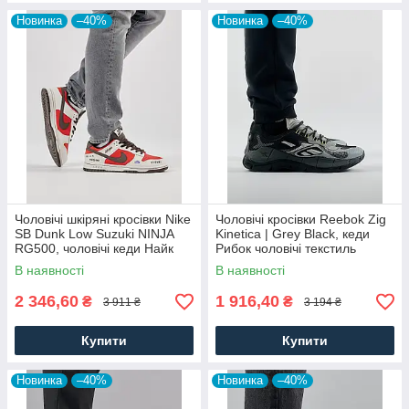
Новинка
–40%
Новинка
–40%
Чоловічі шкіряні кросівки Nike
Чоловічі кросівки Reebok Zig
SB Dunk Low Suzuki NINJA
Kinetica | Grey Black, кеди
RG500, чоловічі кеди Найк
Рибок чоловічі текстиль
червоні, Чоловіче взуття
нейлон сірі. Чоловіче взуття
В наявності
В наявності
2 346,60
1 916,40
₴
₴
3 911 ₴
3 194 ₴
Купити
Купити
Новинка
–40%
Новинка
–40%