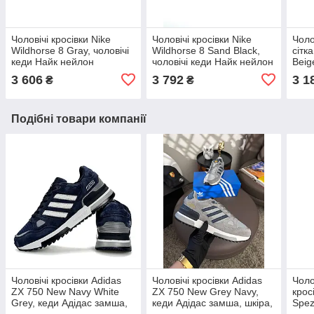
Чоловічі кросівки Nike
Чоловічі кросівки Nike
Чоло
Wildhorse 8 Gray, чоловічі
Wildhorse 8 Sand Black,
сітк
кеди Найк нейлон
чоловічі кеди Найк нейлон
Beig
текстиль сірі. Чоловіче
текстиль коричневі.
Нью 
3 606
3 792
3 1
₴
₴
взуття
Чоловіче взуття
Чоло
Подібні товари компанії
Чоловічі кросівки Adidas
Чоловічі кросівки Adidas
Чоло
ZX 750 New Navy White
ZX 750 New Grey Navy,
крос
Grey, кеди Адідас замша,
кеди Адідас замша, шкіра,
Spez