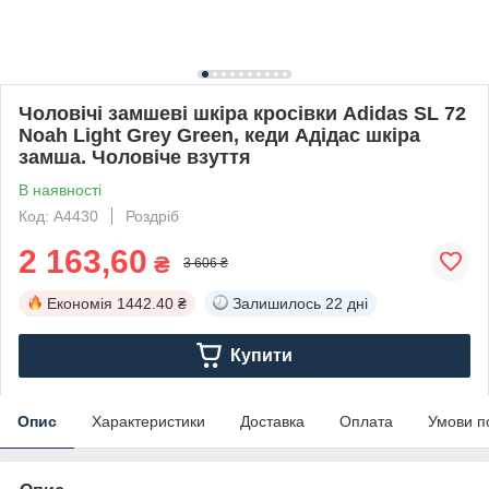
Чоловічі замшеві шкіра кросівки Adidas SL 72
Noah Light Grey Green, кеди Адідас шкіра
замша. Чоловіче взуття
В наявності
Код: А4430
Роздріб
2 163,60
₴
3 606 ₴
Економія
1442.40 ₴
Залишилось
22 дні
Купити
Опис
Характеристики
Доставка
Оплата
Умови п