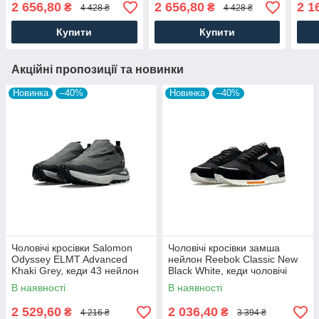
шкіра, текстиль сині.
текстиль сірі. Чоловіче
шкір
2 656,80
2 656,80
2 1
₴
₴
4 428 ₴
4 428 ₴
Чоловіче взуття
взуття
взут
Купити
Купити
Акційні пропозиції та новинки
Новинка
–40%
Новинка
–40%
Чоловічі кросівки Salomon
Чоловічі кросівки замша
Odyssey ELMT Advanced
нейлон Reebok Classic New
Khaki Grey, кеди 43 нейлон
Black White, кеди чоловічі
текстиль, Чоловіче взуття
Рибок чорні. Чоловіче взуття
В наявності
В наявності
2 529,60
2 036,40
₴
₴
4 216 ₴
3 394 ₴