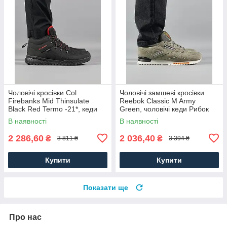
Чоловічі кросівки Col
Чоловічі замшеві кросівки
Firebanks Mid Thinsulate
Reebok Classic M Army
Black Red Termo -21*, кеди
Green, чоловічі кеди Рибок
водонепрон. текстиль.
замша хакі. Чоловіче взуття
В наявності
В наявності
Чоловіче взуття
2 286,60
2 036,40
₴
₴
3 811 ₴
3 394 ₴
Купити
Купити
Показати ще
Про нас