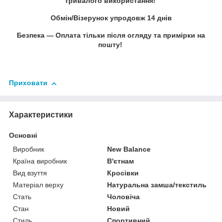
тривалого використання!
Обмін/Візерунок упродовж 14 днів
Безпека — Оплата тільки після огляду та примірки на
пошту!
Приховати
Характеристики
Основні
Виробник
New Balance
Країна виробник
В'єтнам
Вид взуття
Кросівки
Матеріал верху
Натуральна замша/текстиль
Стать
Чоловіча
Стан
Новий
Стиль
Спортивний