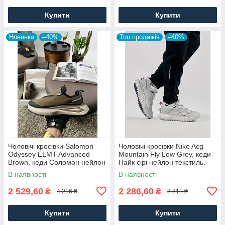
Купити
Купити
Новинка
–40%
Топ продажів
–40%
Чоловічі кросівки Salomon
Чоловічі кросівки Nike Acg
Odyssey ELMT Advanced
Mountain Fly Low Grey, кеди
Brown, кеди Соломон нейлон
Найк сірі нейлон текстиль.
текстиль коричневі, Чоловіче
Чоловіче взуття
В наявності
В наявності
взуття
2 529,60
2 286,60
₴
₴
4 216 ₴
3 811 ₴
Купити
Купити