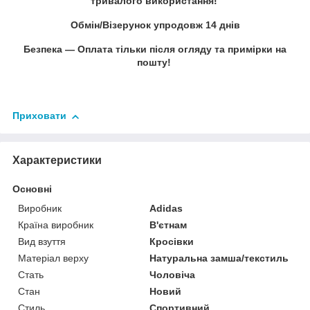
тривалого використання!
Обмін/Візерунок упродовж 14 днів
Безпека — Оплата тільки після огляду та примірки на
пошту!
Приховати
Характеристики
Основні
Виробник
Adidas
Країна виробник
В'єтнам
Вид взуття
Кросівки
Матеріал верху
Натуральна замша/текстиль
Стать
Чоловіча
Стан
Новий
Стиль
Спортивний