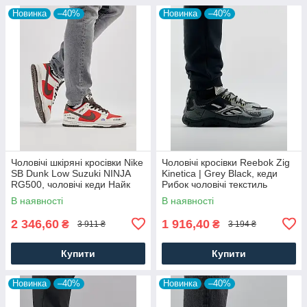
Новинка
–40%
Новинка
–40%
Чоловічі шкіряні кросівки Nike
Чоловічі кросівки Reebok Zig
SB Dunk Low Suzuki NINJA
Kinetica | Grey Black, кеди
RG500, чоловічі кеди Найк
Рибок чоловічі текстиль
червоні, Чоловіче взуття
нейлон сірі. Чоловіче взуття
В наявності
В наявності
2 346,60
1 916,40
₴
₴
3 911 ₴
3 194 ₴
Купити
Купити
Новинка
–40%
Новинка
–40%