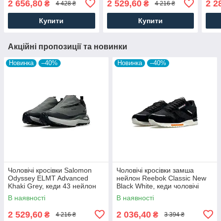
2 656,80
2 529,60
2 2
₴
₴
4 428 ₴
4 216 ₴
Чоловіче взуття
взуття
Чоло
Купити
Купити
Акційні пропозиції та новинки
Новинка
–40%
Новинка
–40%
Чоловічі кросівки Salomon
Чоловічі кросівки замша
Odyssey ELMT Advanced
нейлон Reebok Classic New
Khaki Grey, кеди 43 нейлон
Black White, кеди чоловічі
текстиль, Чоловіче взуття
Рибок чорні. Чоловіче взуття
В наявності
В наявності
2 529,60
2 036,40
₴
₴
4 216 ₴
3 394 ₴