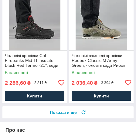
Чоловічі кросівки Col
Чоловічі замшеві кросівки
Firebanks Mid Thinsulate
Reebok Classic M Army
Black Red Termo -21*, кеди
Green, чоловічі кеди Рибок
водонепрон. текстиль.
замша хакі. Чоловіче взуття
В наявності
В наявності
Чоловіче взуття
2 286,60
2 036,40
₴
₴
3 811 ₴
3 394 ₴
Купити
Купити
Показати ще
Про нас