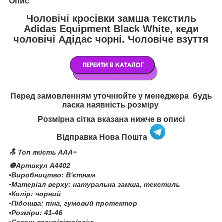
Опис
Чоловічі кросівки замша текстиль
Adidas Equipment Black White, кеди
чоловічі Адідас чорні. Чоловіче взуття
Перед замовленням уточнюйте у менеджера будь
ласка наявність розміру
Розмірна сітка вказана нижче в описі
Відправка Нова Пошта
🔝 Топ якість AAA+
🔘Артикул А4402
▪️Виробництво: В'єтнам
▪️Матеріал верху: натуральна замша, текстиль
▪️Колір: чорний
▪️Підошва: піна, гумовий протектор
▪️Розміри: 41-46