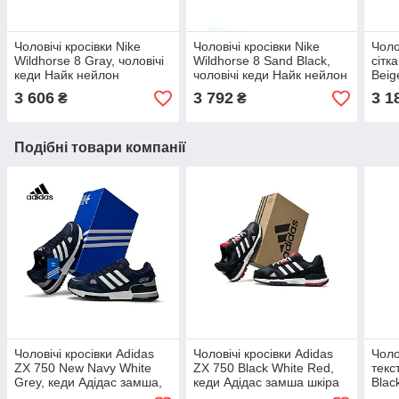
Чоловічі кросівки Nike
Чоловічі кросівки Nike
Чоло
Wildhorse 8 Gray, чоловічі
Wildhorse 8 Sand Black,
сітк
кеди Найк нейлон
чоловічі кеди Найк нейлон
Beig
текстиль сірі. Чоловіче
текстиль коричневі.
Нью 
3 606
3 792
3 1
₴
₴
взуття
Чоловіче взуття
Чоло
Подібні товари компанії
Чоловічі кросівки Adidas
Чоловічі кросівки Adidas
Чоло
ZX 750 New Navy White
ZX 750 Black White Red,
текс
Grey, кеди Адідас замша,
кеди Адідас замша шкіра
Blac
шкіра, текстиль сині.
текстиль чорні. Чоловіче
чоло