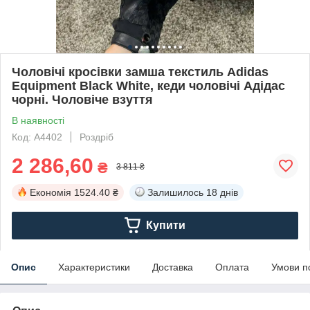
Чоловічі кросівки замша текстиль Adidas
Equipment Black White, кеди чоловічі Адідас
чорні. Чоловіче взуття
В наявності
Код: А4402
Роздріб
2 286,60
₴
3 811 ₴
Економія
1524.40 ₴
Залишилось
18 днів
Купити
Опис
Характеристики
Доставка
Оплата
Умови п