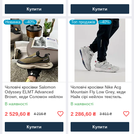
Купити
Купити
Новинка
–40%
Топ продажів
–40%
Чоловічі кросівки Salomon
Чоловічі кросівки Nike Acg
Odyssey ELMT Advanced
Mountain Fly Low Grey, кеди
Brown, кеди Соломон нейлон
Найк сірі нейлон текстиль.
текстиль коричневі, Чоловіче
Чоловіче взуття
В наявності
В наявності
взуття
2 529,60
2 286,60
₴
₴
4 216 ₴
3 811 ₴
Купити
Купити