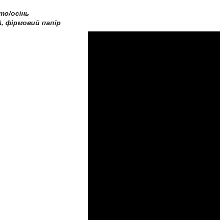
іто/осінь
, фірмовий папір