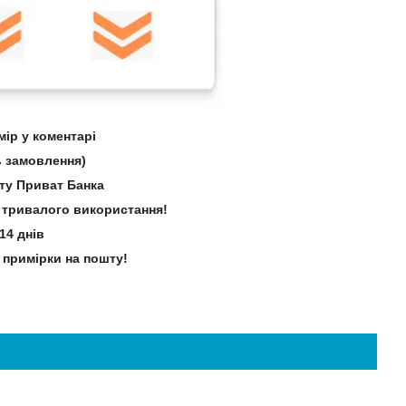
ір у коментарі
 замовлення)
рту Приват Банка
зі тривалого використання!
14 днів
 примірки на пошту!