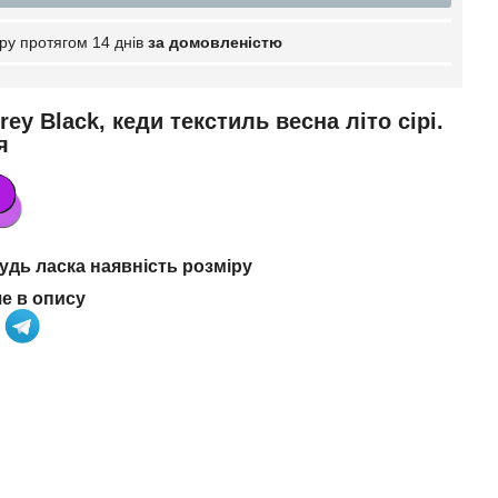
ру протягом 14 днів
за домовленістю
ey Black, кеди текстиль весна літо сірі.
я
дь ласка наявність розміру
че в опису
а