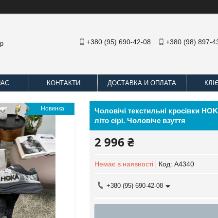
+380 (95) 690-42-08
+380 (98) 897-4
op
НАС
КОНТАКТИ
ДОСТАВКА И ОПЛАТА
КЛІ
Новинка
Чоловічі текстильні кросівки HOKA
літо сірі. Чоловіче взуття
2 996 ₴
Немає в наявності
Код:
А4340
+380 (95) 690-42-08