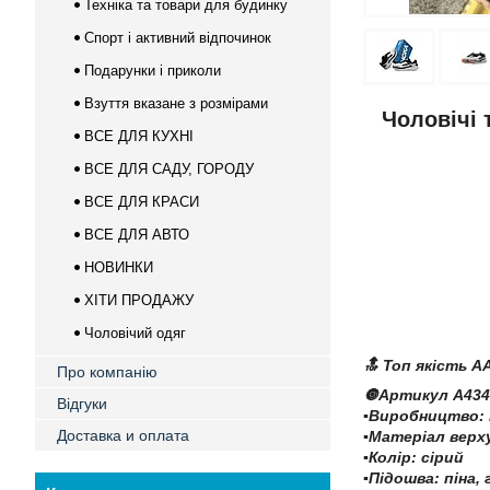
Техніка та товари для будинку
Спорт і активний відпочинок
Подарунки і приколи
Взуття вказане з розмірами
Чоловічі 
ВСЕ ДЛЯ КУХНІ
ВСЕ ДЛЯ САДУ, ГОРОДУ
ВСЕ ДЛЯ КРАСИ
ВСЕ ДЛЯ АВТО
НОВИНКИ
ХІТИ ПРОДАЖУ
Чоловічий одяг
🔝 Топ якість A
Про компанію
🔘Артикул А434
Відгуки
▪️Виробництво:
Доставка и оплата
▪️Матеріал вер
▪️Колір: сірий
▪️Підошва: піна