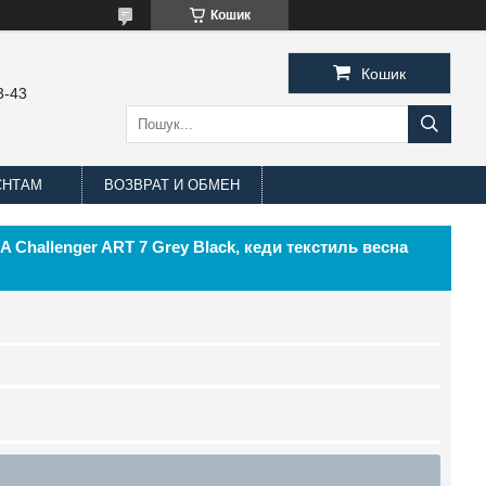
Кошик
Кошик
3-43
ЄНТАМ
ВОЗВРАТ И ОБМЕН
 Challenger ART 7 Grey Black, кеди текстиль весна