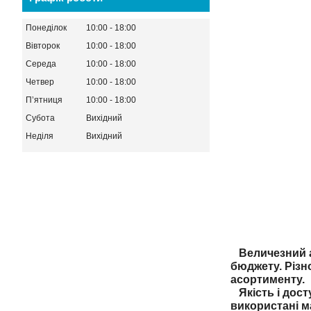
Понеділок
10:00
18:00
Вівторок
10:00
18:00
Середа
10:00
18:00
Четвер
10:00
18:00
Пʼятниця
10:00
18:00
Субота
Вихідний
Неділя
Вихідний
Величезний ас
бюджету. Різн
асортименту.
Якість і дост
використані м