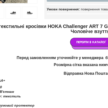
повернення това
текстильні кросівки HOKA Challenger ART 7 Gr
Чоловіче взутт
Перед замовленням уточнюйте у менеджера бу
Розмірна сітка вказана ниж
Відправка Нова Пошт
AA+
0
 В'єтнам
ху: текстиль
, гумовий протектор