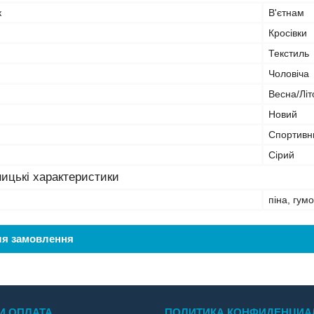
к
В'єтнам
Кросівки
Текстиль
Чоловіча
Весна/Літ
Новий
Спортивн
Сірий
ицькі характеристики
піна, гум
ля замовлення
И ОПЛАТА
ПОЛИТИКА КОНФИДЕНЦИА