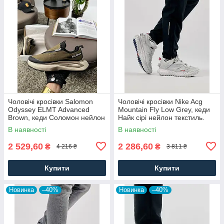
Чоловічі кросівки Salomon
Чоловічі кросівки Nike Acg
Odyssey ELMT Advanced
Mountain Fly Low Grey, кеди
Brown, кеди Соломон нейлон
Найк сірі нейлон текстиль.
текстиль коричневі, Чоловіче
Чоловіче взуття
В наявності
В наявності
взуття
2 529,60
2 286,60
₴
₴
4 216 ₴
3 811 ₴
Купити
Купити
Новинка
–40%
Новинка
–40%