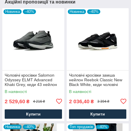
Акційні пропозиції та новинки
Новинка
–40%
Новинка
–40%
Чоловічі кросівки Salomon
Чоловічі кросівки замша
Odyssey ELMT Advanced
нейлон Reebok Classic New
Khaki Grey, кеди 43 нейлон
Black White, кеди чоловічі
текстиль, Чоловіче взуття
Рибок чорні. Чоловіче взуття
В наявності
В наявності
2 529,60
2 036,40
₴
₴
4 216 ₴
3 394 ₴
Купити
Купити
Новинка
–40%
Топ продажів
–40%