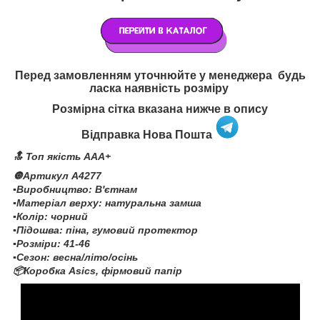
Перед замовленням уточнюйте у менеджера будь
ласка наявність розміру
Розмірна сітка вказана нижче в опису
Відправка Нова Пошта
🔝 Топ якість AAA+
🔘Артикул A4277
▪️Виробництво: В'єтнам
▪️Матеріал верху: натуральна замша
▪️Колір: чорний
▪️Підошва: піна, гумовий протектор
▪️Розміри: 41-46
▪️Сезон: весна/літо/осінь
📦Коробка Asics, фірмовий папір