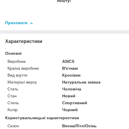
пошту!
Приховати
Характеристики
Основні
Виробник
ASICS
Країна виробник
В'єтнам
Вид взуття
Кросівки
Матеріал верху
Натуральна замша
Стать
Чоловіча
Стан
Новий
Стиль
Спортивний
Колір
Чорний
Користувальницькі характеристики
Сезон
Весна/Літо/Осінь