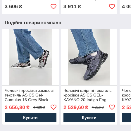
текстиль сірі. Чоловіче
кеди Найк блакитні шкіра,
Адід
3 606
3 911
4 0
₴
₴
взуття
Чоловіче взуття
взут
Подібні товари компанії
Чоловічі кросівки замшеві
Чоловічі шкіряні текстиль
Чоло
текстиль ASICS Gel-
кросівки ASICS GEL-
крос
Cumulus 16 Grey Black
KAYANO 20 Indigo Fog
KAYA
Red, кеди Асикс замша
Black, кеди Асикс шкіра
Асик
2 656,80
2 529,60
2 5
₴
₴
4 428 ₴
4 216 ₴
сітка сірі. Чоловіче взуття
сітка. Чоловіче взуття
Чоло
Купити
Купити