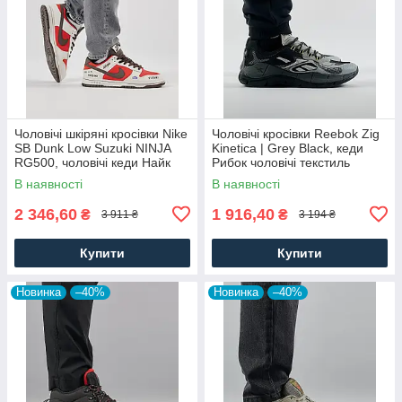
Чоловічі шкіряні кросівки Nike
Чоловічі кросівки Reebok Zig
SB Dunk Low Suzuki NINJA
Kinetica | Grey Black, кеди
RG500, чоловічі кеди Найк
Рибок чоловічі текстиль
червоні, Чоловіче взуття
нейлон сірі. Чоловіче взуття
В наявності
В наявності
2 346,60
1 916,40
₴
₴
3 911 ₴
3 194 ₴
Купити
Купити
Новинка
–40%
Новинка
–40%