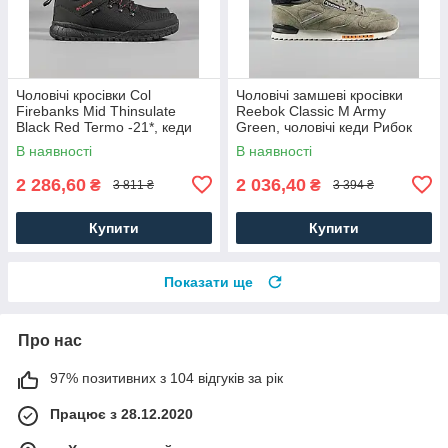
Чоловічі кросівки Col
Чоловічі замшеві кросівки
Firebanks Mid Thinsulate
Reebok Classic M Army
Black Red Termo -21*, кеди
Green, чоловічі кеди Рибок
водонепрон. текстиль.
замша хакі. Чоловіче взуття
В наявності
В наявності
Чоловіче взуття
2 286,60
2 036,40
₴
₴
3 811 ₴
3 394 ₴
Купити
Купити
Показати ще
Про нас
97% позитивних з 104 відгуків за рік
Працює з 28.12.2020