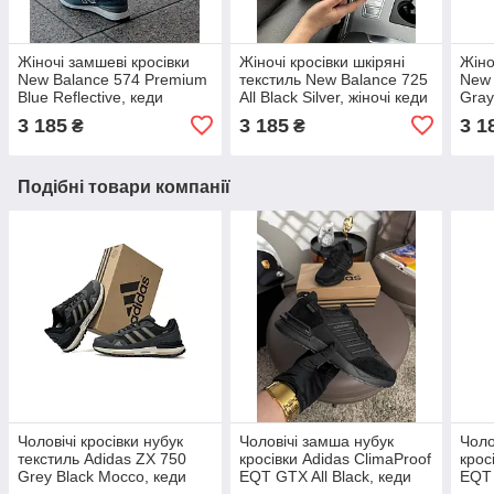
Жіночі замшеві кросівки
Жіночі кросівки шкіряні
Жіно
New Balance 574 Premium
текстиль New Balance 725
New 
Blue Reflective, кеди
All Black Silver, жіночі кеди
Gray
Cheldren біленс сині.
чорні. Жіноче взуття
Chel
3 185
3 185
3 1
₴
₴
Жіноче взуття
взут
Подібні товари компанії
Чоловічі кросівки нубук
Чоловічі замша нубук
Чоло
текстиль Adidas ZX 750
кросівки Adidas ClimaProof
крос
Grey Black Mocco, кеди
EQT GTX All Black, кеди
EQT 