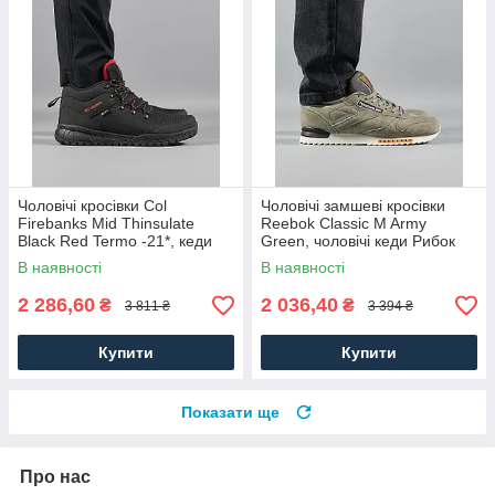
Чоловічі кросівки Col
Чоловічі замшеві кросівки
Firebanks Mid Thinsulate
Reebok Classic M Army
Black Red Termo -21*, кеди
Green, чоловічі кеди Рибок
водонепрон. текстиль.
замша хакі. Чоловіче взуття
В наявності
В наявності
Чоловіче взуття
2 286,60
2 036,40
₴
₴
3 811 ₴
3 394 ₴
Купити
Купити
Показати ще
Про нас