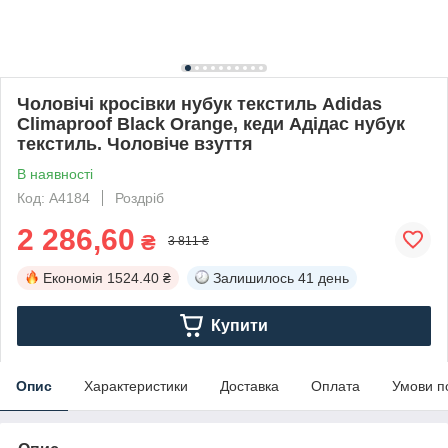
Чоловічі кросівки нубук текстиль Adidas
Climaproof Black Orange, кеди Адідас нубук
текстиль. Чоловіче взуття
В наявності
Код: A4184
Роздріб
2 286,60
₴
3 811 ₴
Економія
1524.40 ₴
Залишилось
41 день
Купити
Опис
Характеристики
Доставка
Оплата
Умови п