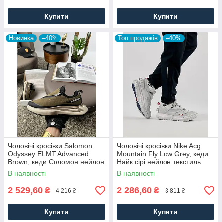
Купити
Купити
Новинка
–40%
Топ продажів
–40%
Чоловічі кросівки Salomon
Чоловічі кросівки Nike Acg
Odyssey ELMT Advanced
Mountain Fly Low Grey, кеди
Brown, кеди Соломон нейлон
Найк сірі нейлон текстиль.
текстиль коричневі, Чоловіче
Чоловіче взуття
В наявності
В наявності
взуття
2 529,60
2 286,60
₴
₴
4 216 ₴
3 811 ₴
Купити
Купити