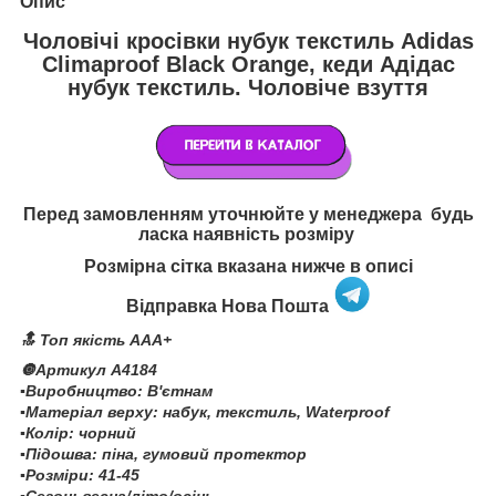
Опис
Чоловічі кросівки нубук текстиль Adidas
Climaproof Black Orange, кеди Адідас
нубук текстиль. Чоловіче взуття
Перед замовленням уточнюйте у менеджера будь
ласка наявність розміру
Розмірна сітка вказана нижче в описі
Відправка Нова Пошта
🔝 Топ якість AAA+
🔘Артикул A4184
▪️Виробництво: В'єтнам
▪️Матеріал верху: набук, текстиль, Waterproof
▪️Колір: чорний
▪️Підошва: піна, гумовий протектор
▪️Розміри: 41-45