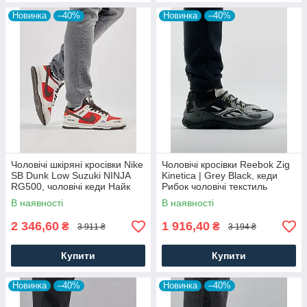
Новинка
–40%
Новинка
–40%
Чоловічі шкіряні кросівки Nike
Чоловічі кросівки Reebok Zig
SB Dunk Low Suzuki NINJA
Kinetica | Grey Black, кеди
RG500, чоловічі кеди Найк
Рибок чоловічі текстиль
червоні, Чоловіче взуття
нейлон сірі. Чоловіче взуття
В наявності
В наявності
2 346,60
1 916,40
₴
₴
3 911 ₴
3 194 ₴
Купити
Купити
Новинка
–40%
Новинка
–40%