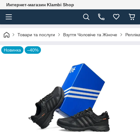
Интернет-магазин Klambi Shop
Товари та послуги
Взуття Чоловіче та Жіноче
Реплік
Новинка
–40%