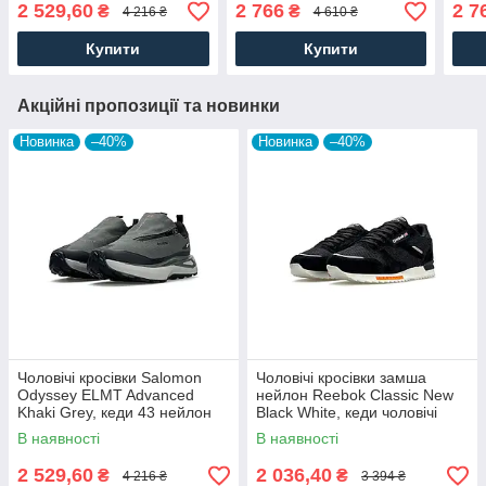
Адідас сірі нубук текстиль.
Адідас термо чорні.
Адід
2 529,60
2 766
2 7
₴
₴
4 216 ₴
4 610 ₴
Чоловіче взуття
Чоловіче взуття
взут
Купити
Купити
Акційні пропозиції та новинки
Новинка
–40%
Новинка
–40%
Чоловічі кросівки Salomon
Чоловічі кросівки замша
Odyssey ELMT Advanced
нейлон Reebok Classic New
Khaki Grey, кеди 43 нейлон
Black White, кеди чоловічі
текстиль, Чоловіче взуття
Рибок чорні. Чоловіче взуття
В наявності
В наявності
2 529,60
2 036,40
₴
₴
4 216 ₴
3 394 ₴