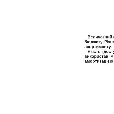
Величезний ас
бюджету. Різн
асортименту.
Якість і дост
використані м
амортизацією 