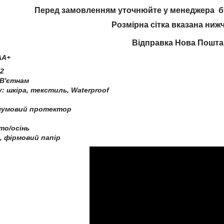
Перед замовленням уточнюйте у менеджера бу
Розмірна сітка вказана ниж
Відправка Нова Пошт
AA+
2
 В'єтнам
у: шкіра, текстиль, Waterproof
, гумовий протектор
іто/осінь
, фірмовий папір