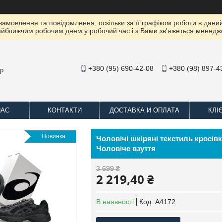
амовлення та повідомлення, оскільки за її графіком роботи в даний
йближчим робочим днем ​​у робочий час і з Вами зв'яжеться менедж
+380 (95) 690-42-08
+380 (98) 897-4
op
НАС
КОНТАКТИ
ДОСТАВКА И ОПЛАТА
КЛІ
Новинка
Чоловічі шкіряні текстиль кросівк
Чоловіче взуття
3 699 ₴
2 219,40 ₴
В наявності
Код:
A4172