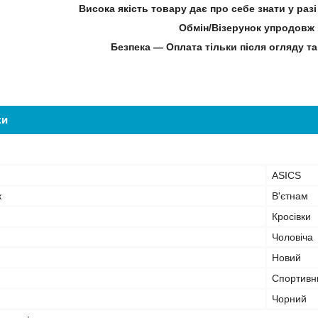
Висока якість товару дає про себе знати у ра
Обмін/Візерунок упродовж 
Безпека — Оплата тільки після огляду та
ки
ASICS
к
В'єтнам
Кросівки
Чоловіча
Новий
Спортивн
Чорний