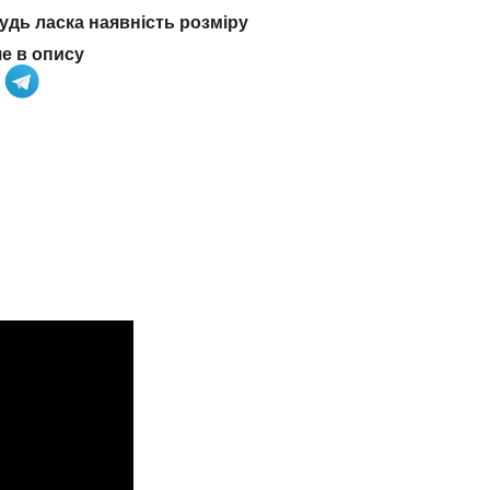
дь ласка наявність розміру
че в опису
а