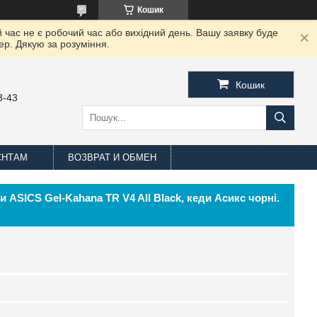
Кошик
 час не є робочий час або вихідний день. Вашу заявку буде
ер. Дякую за розуміння.
Кошик
3-43
ЄНТАМ
ВОЗВРАТ И ОБМЕН
и ASICS Gel-Kahana TR V4 All Black, кеди Асикс чорні.