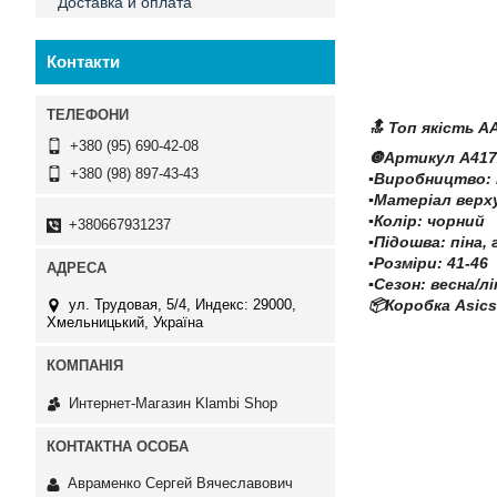
Доставка и оплата
Контакти
🔝 Топ якість A
+380 (95) 690-42-08
🔘Артикул A417
+380 (98) 897-43-43
▪️Виробництво:
▪️Матеріал верх
▪️Колір: чорний
+380667931237
▪️Підошва: піна
▪️Розміри: 41-46
▪️Сезон: весна/л
ул. Трудовая, 5/4, Индекс: 29000,
📦Коробка Asics
Хмельницький, Україна
Интернет-Магазин Klambi Shop
Авраменко Сергей Вячеславович