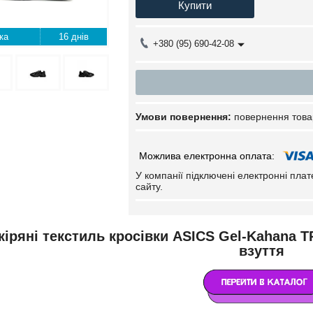
Купити
16 днів
+380 (95) 690-42-08
повернення това
У компанії підключені електронні пла
сайту.
іряні текстиль кросівки ASICS Gel-Kahana TR
взуття