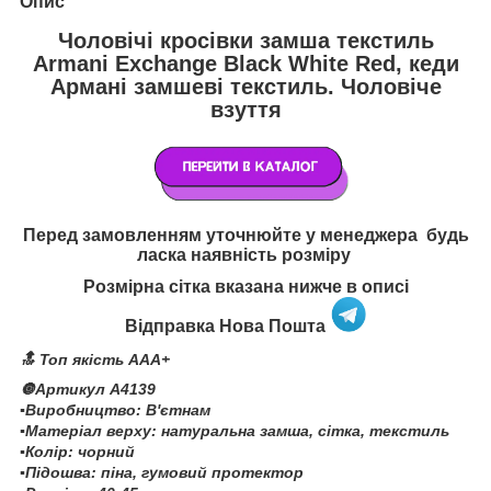
Опис
Чоловічі кросівки замша текстиль
Armani Exchange Black White Red, кеди
Армані замшеві текстиль. Чоловіче
взуття
Перед замовленням уточнюйте у менеджера будь
ласка наявність розміру
Розмірна сітка вказана нижче в описі
Відправка Нова Пошта
🔝 Топ якість AAA+
🔘Артикул A4139
▪️Виробництво: В'єтнам
▪️Матеріал верху: натуральна замша, сітка, текстиль
▪️Колір: чорний
▪️Підошва: піна, гумовий протектор