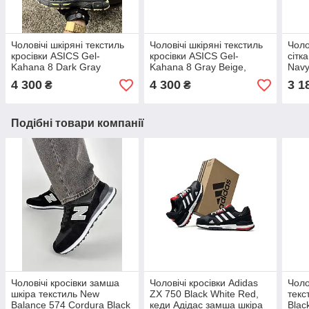
Чоловічі шкіряні текстиль
Чоловічі шкіряні текстиль
Чоло
кросівки ASICS Gel-
кросівки ASICS Gel-
сітк
Kahana 8 Dark Gray
Kahana 8 Gray Beige,
Navy
Green, чоловічі кеди Асикс
чоловічі кеди Асикс сірі.
Беле
4 300
4 300
3 1
₴
₴
сірі. Чоловіче взуття
Чоловіче взуття
взут
Подібні товари компанії
Чоловічі кросівки замша
Чоловічі кросівки Adidas
Чоло
шкіра текстиль New
ZX 750 Black White Red,
текс
Balance 574 Cordura Black
кеди Адідас замша шкіра
Blac