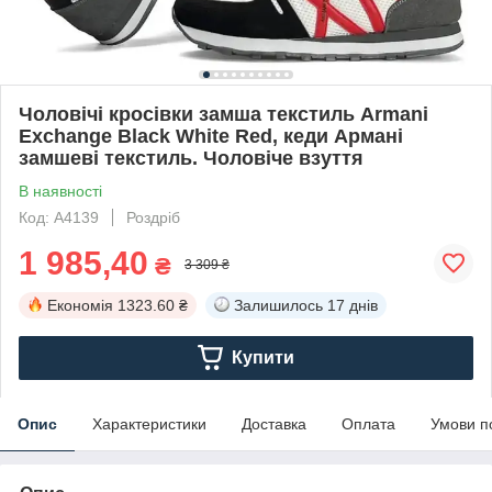
Чоловічі кросівки замша текстиль Armani
Exchange Black White Red, кеди Армані
замшеві текстиль. Чоловіче взуття
В наявності
Код: A4139
Роздріб
1 985,40
₴
3 309 ₴
Економія
1323.60 ₴
Залишилось
17 днів
Купити
Опис
Характеристики
Доставка
Оплата
Умови п