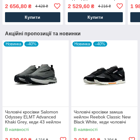
White, кеди замшеві шкіра
текстиль чорні. Чоловіче
чоло
2 656,80
2 529,60
1 9
₴
₴
4 428 ₴
4 216 ₴
текстильні чорні. Чоловіче
взуття
Чоло
взуття
Купити
Купити
Акційні пропозиції та новинки
Новинка
–40%
Новинка
–40%
Чоловічі кросівки Salomon
Чоловічі кросівки замша
Odyssey ELMT Advanced
нейлон Reebok Classic New
Khaki Grey, кеди 43 нейлон
Black White, кеди чоловічі
текстиль, Чоловіче взуття
Рибок чорні. Чоловіче взуття
В наявності
В наявності
2 529,60
2 036,40