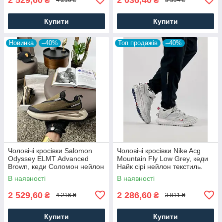
₴
₴
4 216 ₴
3 394 ₴
Купити
Купити
Новинка
–40%
Топ продажів
–40%
Чоловічі кросівки Salomon
Чоловічі кросівки Nike Acg
Odyssey ELMT Advanced
Mountain Fly Low Grey, кеди
Brown, кеди Соломон нейлон
Найк сірі нейлон текстиль.
текстиль коричневі, Чоловіче
Чоловіче взуття
В наявності
В наявності
взуття
2 529,60
2 286,60
₴
₴
4 216 ₴
3 811 ₴
Купити
Купити