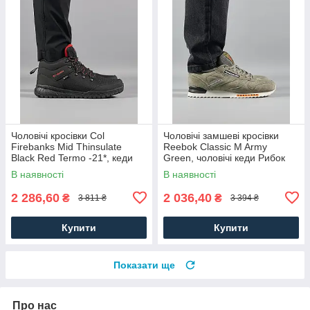
Чоловічі кросівки Col
Чоловічі замшеві кросівки
Firebanks Mid Thinsulate
Reebok Classic M Army
Black Red Termo -21*, кеди
Green, чоловічі кеди Рибок
водонепрон. текстиль.
замша хакі. Чоловіче взуття
В наявності
В наявності
Чоловіче взуття
2 286,60
2 036,40
₴
₴
3 811 ₴
3 394 ₴
Купити
Купити
Показати ще
Про нас