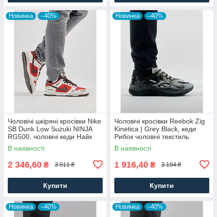
Новинка
–40%
Новинка
–40%
Чоловічі шкіряні кросівки Nike
Чоловічі кросівки Reebok Zig
SB Dunk Low Suzuki NINJA
Kinetica | Grey Black, кеди
RG500, чоловічі кеди Найк
Рибок чоловічі текстиль
червоні, Чоловіче взуття
нейлон сірі. Чоловіче взуття
В наявності
В наявності
2 346,60
1 916,40
₴
₴
3 911 ₴
3 194 ₴
Купити
Купити
Новинка
–40%
Новинка
–40%