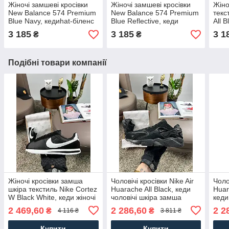
Жіночі замшеві кросівки
Жіночі замшеві кросівки
Жіно
New Balance 574 Premium
New Balance 574 Premium
текс
Blue Navy, кедиhat-біленс
Blue Reflective, кеди
All B
сині. Жіноче взуття
Cheldren біленс сині.
чорн
3 185
3 185
3 1
₴
₴
Жіноче взуття
Подібні товари компанії
Жіночі кросівки замша
Чоловічі кросівки Nike Air
Чоло
шкіра текстиль Nike Cortez
Huarache All Black, кеди
Huar
W Black White, кеди жіночі
чоловічі шкіра замша
кеди
Найк чорні. Жіноче взуття
текстиль чорні. Чоловіче
текс
2 469,60
2 286,60
2 2
₴
₴
4 116 ₴
3 811 ₴
взуття
взут
Купити
Купити