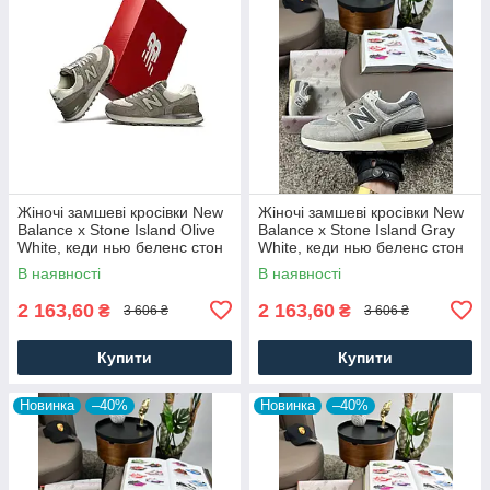
Жіночі замшеві кросівки New
Жіночі замшеві кросівки New
Balance x Stone Island Olive
Balance x Stone Island Gray
White, кеди нью беленс стон
White, кеди нью беленс стон
айленд. Жіноче взуття
айленд. Жіноче взуття
В наявності
В наявності
2 163,60
2 163,60
₴
₴
3 606 ₴
3 606 ₴
Купити
Купити
Новинка
–40%
Новинка
–40%