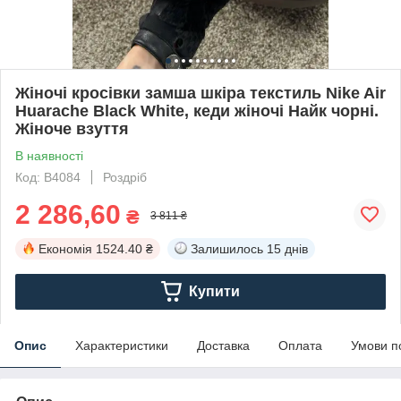
Жіночі кросівки замша шкіра текстиль Nike Air
Huarache Black White, кеди жіночі Найк чорні.
Жіноче взуття
В наявності
Код: B4084
Роздріб
2 286,60
₴
3 811 ₴
Економія
1524.40 ₴
Залишилось
15 днів
Купити
Опис
Характеристики
Доставка
Оплата
Умови п