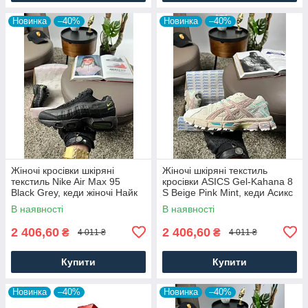
Новинка
–40%
Новинка
–40%
Жіночі кросівки шкіряні
Жіночі шкіряні текстиль
текстиль Nike Air Max 95
кросівки ASICS Gel-Kahana 8
Black Grey, кеди жіночі Найк
S Beige Pink Mint, кеди Асикс
чорні. Жіноче взуття
бежеві. Жіноче взуття
В наявності
В наявності
2 406,60
2 406,60
₴
₴
4 011 ₴
4 011 ₴
Купити
Купити
Новинка
–40%
Новинка
–40%