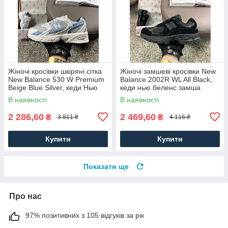
Жіночі кросівки шкіряні сітка
Жіночі замшеві кросівки New
New Balance 530 W Premium
Balance 2002R WL All Black,
Beige Blue Silver, кеди Нью
кеди нью беленс замша
Беленс. Жіноче взуття
текстиль. Жіноче взуття
В наявності
В наявності
2 286,60
2 469,60
₴
₴
3 811 ₴
4 116 ₴
Купити
Купити
Показати ще
Про нас
97% позитивних з 105 відгуків за рік