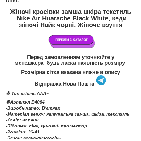
Опис
Жіночі кросівки замша шкіра текстиль
Nike Air Huarache Black White, кеди
жіночі Найк чорні. Жіноче взуття
Перед замовленням уточнюйте у
менеджера будь ласка наявність розміру
Розмірна сітка вказана нижче в опису
Відправка Нова Пошта
🔝 Топ якість AAA+
🔘Артикул B4084
▪️Виробництво: В'єтнам
▪️Матеріал верху: натуральна замша, шкіра, текстиль
▪️Колір: чорний
▪️Підошва: піна, гумовий протектор
▪️Розміри: 36-41
▪️Сезон: весна/літо/осінь