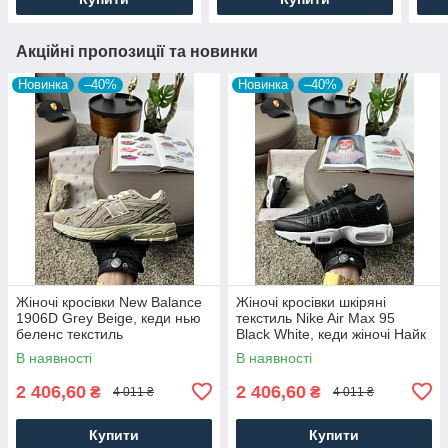
Акційні пропозиції та новинки
Новинка
–40%
Новинка
–40%
Жіночі кросівки New Balance
Жіночі кросівки шкіряні
1906D Grey Beige, кеди нью
текстиль Nike Air Max 95
беленс текстиль
Black White, кеди жіночі Найк
водовідштовхувальний замша
чорні. Жіноче взуття
В наявності
В наявності
Жіноче взуття
2 406,60
2 406,60
₴
₴
4 011 ₴
4 011 ₴
Купити
Купити