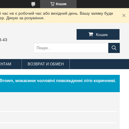
Кошик
 час не є робочий час або вихідний день. Вашу заявку буде
ер. Дякую за розуміння.
Кошик
3-43
ЄНТАМ
ВОЗВРАТ И ОБМЕН
 Brown, мокасини чоловічі повсякденні літо коричневі.