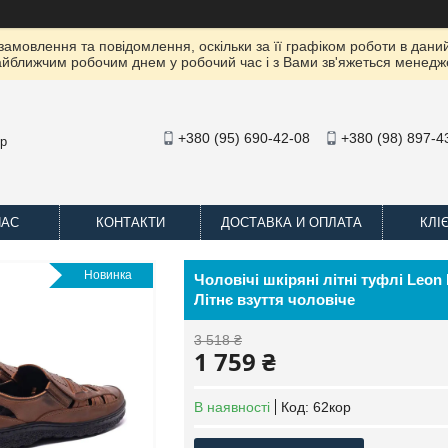
амовлення та повідомлення, оскільки за її графіком роботи в даний
йближчим робочим днем ​​у робочий час і з Вами зв'яжеться менедж
+380 (95) 690-42-08
+380 (98) 897-4
op
НАС
КОНТАКТИ
ДОСТАВКА И ОПЛАТА
КЛІ
Новинка
Чоловічі шкіряні літні туфлі Leon
Літнє взуття чоловіче
3 518 ₴
1 759 ₴
В наявності
Код:
62кор