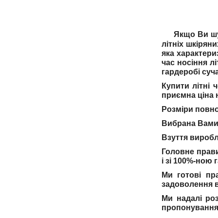
Якщо Ви шу
літніх шкірян
яка характери
час носіння л
гардеробі суч
Купити літні 
приємна ціна 
Розміри повно
Вибрана Вами 
Взуття виробл
Головне прави
і зі 100%-ною 
Ми готові пр
задоволення в
Ми надалі ро
пропонуванням