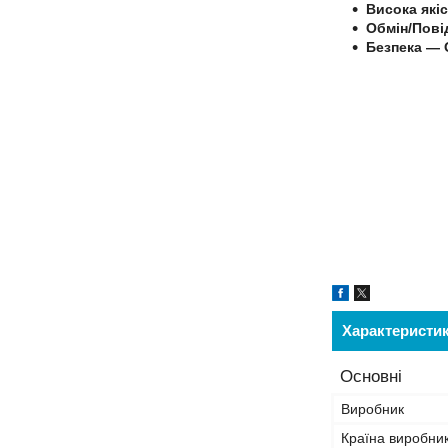
Висока які
Обмін/Пові
Безпека — 
Характеристи
Основні
Виробник
Країна виробни