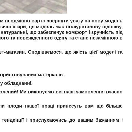
Вам неодмінно варто звернути увагу на нову модель
лячої шкіри, ця модель має поліуретанову підошву,
 натуральні, що забезпечує комфорт і зручність під
йного та повсякденного одягу та стане незамінною в
ет-магазин. Сподіваємося, що якість цієї моделі та
ористовуваних матеріалів.
му обладнанні.
волений! Ми виконуємо всі наші замовлення вчасно
оли плоди нашої праці принесуть вам ще більше
тенденції і прислухаючись до вашим бажанням і
!