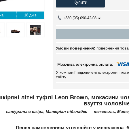
Купити
18 днів
+380 (95) 690-42-08
повернення това
У компанії підключені електронні пла
сайту.
шкіряні літні туфлі Leon Brown, мокасини чол
взуття чоловіч
 — натуральна шкіра, Матеріал підкладки ― текстиль, Мате
Перед замовленням уточнюйте у менеджера б