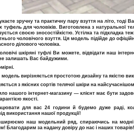
каєте зручну та практичну пару взуття на літо, тоді 
их туфель для чоловіків. Виготовлена з натуральної те
зується своєю зносостійкістю. Устілка та підкладка теж
ітнього чоловічого взуття. Ця модель підійде до офіці
асного ділового чоловіка.
чоловічі шкіряні туфлі Ви можете, відвідати наш інтерн
не залишать Вас байдужими.
мірні.
модель вирізняється простотою дизайну та якістю вик
яється з якісних сортів телячої шкіри на найсучаснішо
ло нашого інтернет-магазину — клієнт має бути задо
гарантією якості.
ацювати для вас 24 години й будемо дуже раді, к
ід використання нашої продукції!
зширюємо наш модельний ряд, спираючись на модні 
! Благодарим за надану довіру до нас і наших товарів