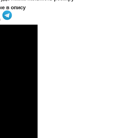
че в опису
а