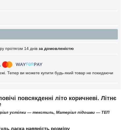
ру протягом 14 днів
за домовленістю
тежі. Тепер ви можете купити будь-який товар не покидаючи
овічі повсякденні літо коричневі. Літнє
е
ріал устілки —
текстиль
, Матеріал підошви ― ТЕП
удь ласка наявність розміру