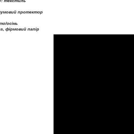
ху: текстиль
, гумовий протектор
іто/осінь
s, фірмовий папір