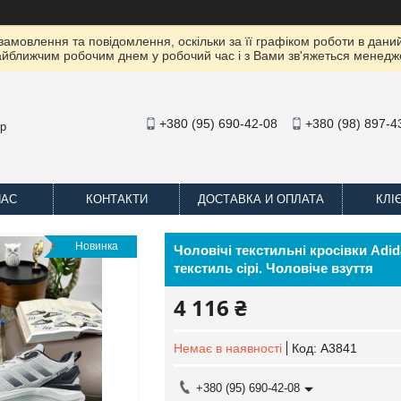
амовлення та повідомлення, оскільки за її графіком роботи в даний
йближчим робочим днем ​​у робочий час і з Вами зв'яжеться менедж
+380 (95) 690-42-08
+380 (98) 897-4
op
НАС
КОНТАКТИ
ДОСТАВКА И ОПЛАТА
КЛІ
Новинка
Чоловічі текстильні кросівки Adid
текстиль сірі. Чоловіче взуття
4 116 ₴
Немає в наявності
Код:
A3841
+380 (95) 690-42-08