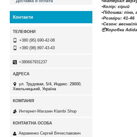
Доставка и оплата
▪️Матеріал вер
▪️Колір: сірий
▪️Підошва: піна
Контакти
▪️Розміри: 41-46
▪️Сезон: весна/л
📦Коробка Adida
+380 (95) 690-42-08
+380 (98) 897-43-43
+380667931237
ул. Трудовая, 5/4, Индекс: 29000,
Хмельницький, Україна
Интернет-Магазин Klambi Shop
Авраменко Сергей Вячеславович