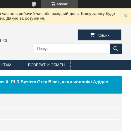
Кошик
 час не є робочий час або вихідний день. Вашу заявку буде
ер. Дякую за розуміння.
Кошик
3-43
ЄНТАМ
ВОЗВРАТ И ОБМЕН
as X_PLR System Grey Black, кеди чоловічі Адідас