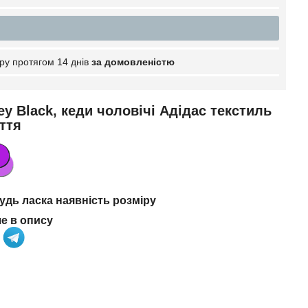
ру протягом 14 днів
за домовленістю
y Black, кеди чоловічі Адідас текстиль
уття
дь ласка наявність розміру
че в опису
а