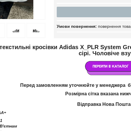
повернення това
текстильні кросівки Adidas X_PLR System Gre
сірі. Чоловіче вз
Перед замовленням уточнюйте у менеджера бу
Розмірна сітка вказана ниж
Відправка Нова Пошт
AA+
1
 В'єтнам