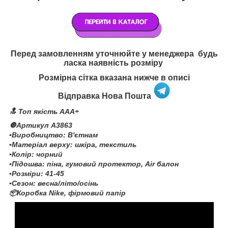
Перед замовленням уточнюйте у менеджера будь
ласка наявність розміру
Розмірна сітка вказана нижче в описі
Відправка Нова Пошта
🔝 Топ якість AAA+
🔘Артикул A3863
▪️Виробництво: В'єтнам
▪️Матеріал верху: шкіра, текстиль
▪️Колір: чорний
▪️Підошва: піна, гумовий протектор, Air балон
▪️Розміри: 41-45
▪️Сезон: весна/літо/осінь
📦Коробка Nike, фірмовий папір