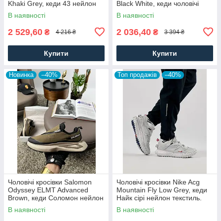
Khaki Grey, кеди 43 нейлон
Black White, кеди чоловічі
текстиль, Чоловіче взуття
Рибок чорні. Чоловіче взуття
В наявності
В наявності
2 529,60
2 036,40
₴
₴
4 216 ₴
3 394 ₴
Купити
Купити
Новинка
–40%
Топ продажів
–40%
Чоловічі кросівки Salomon
Чоловічі кросівки Nike Acg
Odyssey ELMT Advanced
Mountain Fly Low Grey, кеди
Brown, кеди Соломон нейлон
Найк сірі нейлон текстиль.
текстиль коричневі, Чоловіче
Чоловіче взуття
В наявності
В наявності
взуття