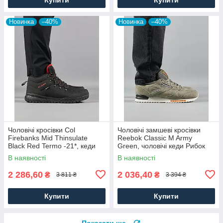
Новинка
–40%
Новинка
–40%
Чоловічі кросівки Col
Чоловічі замшеві кросівки
Firebanks Mid Thinsulate
Reebok Classic M Army
Black Red Termo -21*, кеди
Green, чоловічі кеди Рибок
водонепрон. текстиль.
замша хакі. Чоловіче взуття
В наявності
В наявності
Чоловіче взуття
2 286,60
2 036,40
₴
₴
3 811 ₴
3 394 ₴
Купити
Купити
Показати ще