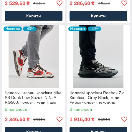
2 529,60
2 286,60
₴
₴
4 216 ₴
3 811 ₴
Купити
Купити
Новинка
–40%
Новинка
–40%
Чоловічі шкіряні кросівки Nike
Чоловічі кросівки Reebok Zig
SB Dunk Low Suzuki NINJA
Kinetica | Grey Black, кеди
RG500, чоловічі кеди Найк
Рибок чоловічі текстиль
червоні, Чоловіче взуття
нейлон сірі. Чоловіче взуття
В наявності
В наявності
2 346,60
1 916,40
₴
₴
3 911 ₴
3 194 ₴
Купити
Купити