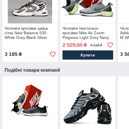
Чоловічі кросівки шкіра
Чоловічі текстильні
Чоло
сітка New Balance 530
кросівки Nike Air Zoom
Adid
White Grey Black Silver
Pegasus Light Grey Navy,
M Wh
Premium, кеди Нью
кеди Найк текстиль
чолов
2 529,60
₴
4 216 ₴
Беланс. Чоловіче взуття
нейлон. Чоловіче взуття
Чоло
3 185
3 5
₴
Купити
Подібні товари компанії