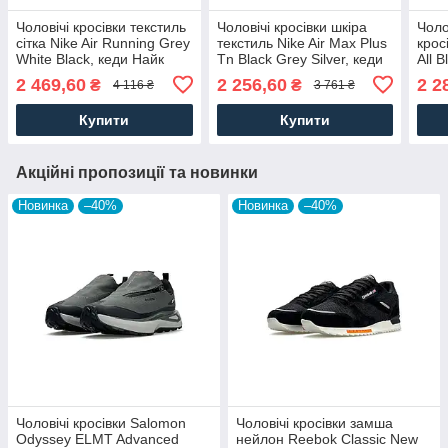
Чоловічі кросівки текстиль
Чоловічі кросівки шкіра
Чоло
сітка Nike Air Running Grey
текстиль Nike Air Max Plus
крос
White Black, кеди Найк
Tn Black Grey Silver, кеди
All 
текстильні весна осінь сірі.
Найк шкіряні текстильні
весн
2 469,60
2 256,60
2 2
₴
₴
4 116 ₴
3 761 ₴
Чоловіче взуття
чорні. Чоловіче взуття
взут
Купити
Купити
Акційні пропозиції та новинки
Новинка
–40%
Новинка
–40%
Чоловічі кросівки Salomon
Чоловічі кросівки замша
Odyssey ELMT Advanced
нейлон Reebok Classic New