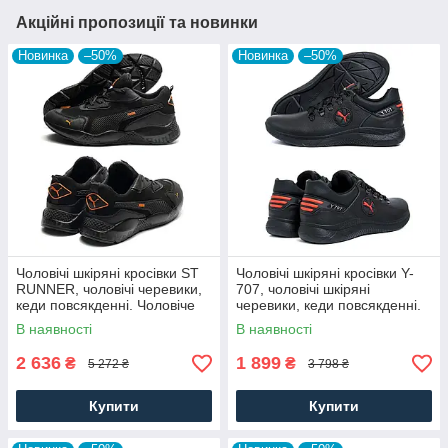
Акційні пропозиції та новинки
Новинка
–50%
Новинка
–50%
Чоловічі шкіряні кросівки ST
Чоловічі шкіряні кросівки Y-
RUNNER, чоловічі черевики,
707, чоловічі шкіряні
кеди повсякденні. Чоловіче
черевики, кеди повсякденні.
взуття
Чоловіче взуття
В наявності
В наявності
2 636
1 899
₴
₴
5 272 ₴
3 798 ₴
Купити
Купити