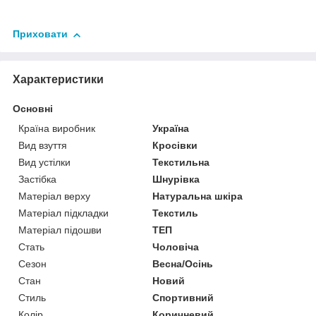
Приховати
Характеристики
Основні
Країна виробник
Україна
Вид взуття
Кросівки
Вид устілки
Текстильна
Застібка
Шнурівка
Матеріал верху
Натуральна шкіра
Матеріал підкладки
Текстиль
Матеріал підошви
ТЕП
Стать
Чоловіча
Сезон
Весна/Осінь
Стан
Новий
Стиль
Спортивний
Колір
Коричневий