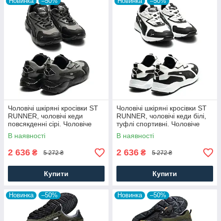
Новинка
–50%
Новинка
–50%
Чоловічі шкіряні кросівки ST
Чоловічі шкіряні кросівки ST
RUNNER, чоловічі кеди
RUNNER, чоловічі кеди білі,
повсякденні сірі. Чоловіче
туфлі спортивні. Чоловіче
взуття
взуття
В наявності
В наявності
2 636
2 636
₴
₴
5 272 ₴
5 272 ₴
Купити
Купити
Новинка
–50%
Новинка
–50%