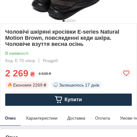
Чоловічі шкіряні кросівки Е-series Natural
Motion Brown, повсякденні кеди шкіра.
Чоловіче взуття весна осінь
В наявності
Код: E 70 ч/кор
Роздріб
2 269
₴
4 538 ₴
Економія
2269 ₴
Залишилось
17 днів
Купити
Опис
Характеристики
Доставка
Оплата
Умови п