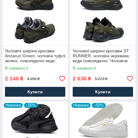
Чоловічі шкіряні кросівки
Чоловічі шкіряні кросівки ST
Anzarun Green, чоловічі туфлі
RUNNER, чоловічі черевики,
зелені, повсякденні кеди.
кеди повсякденні. Чоловіче
Чоловіче взуття
взуття
В наявності
В наявності
2 146
2 636
₴
₴
4 292 ₴
5 272 ₴
Купити
Купити
Новинка
–50%
Новинка
–50%