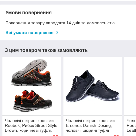
Умови повернення
Повернення товару впродовж 14 днів за домовленістю
Всі умови повернення
З цим товаром також замовляють
Чоловічі шкіряні кросівки
Чоловічі шкіряні кросівки
Чоло
Reebok, Рибок Street Style
Е-series Danish Desing,
Reeb
Brown, коричневі туфлі,
чоловічі шкіряні туфлі
Leat
кеди повсякденні.
чорні, кеди повсякденні
чоло