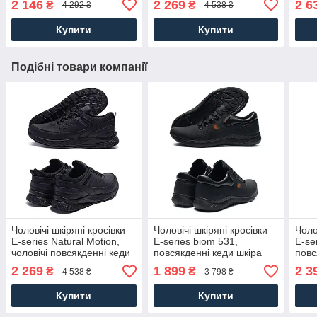
2 146
2 269
2 6
₴
₴
4 292 ₴
4 538 ₴
Чоловіче взуття
кеди
Купити
Купити
Подібні товари компанії
Чоловічі шкіряні кросівки
Чоловічі шкіряні кросівки
Чоло
Е-series Natural Motion,
Е-series biom 531,
Е-se
чоловічі повсякденні кеди
повсякденні кеди шкіра
повс
шкіра чорні. Чоловіче
чорні. Чоловіче взуття
чорн
2 269
1 899
2 3
₴
₴
4 538 ₴
3 798 ₴
взуття
весна осінь
весн
Купити
Купити