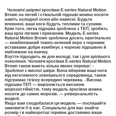
Чоловічі шкіряні кросівки Е-series Natural Motion
Brown на легкій і стікальній підошві можна носити
навіть холодної осені або навесні. Будьте
впевнені, ваші ноги будуть теплими та сухими.
Крім того, легка підошва зроблена з ТЕП, зробить
ваш крок легким і приємним. Модель Е-series
Natural Motion Brown зроблена досить оригінально
— комбінований темно-зелений верх з чорними
вставками добре комбінує з чорною підошвою й
емблемою на язичку.
Взуття підходить як для молоді, так і для зрілішого
покоління. Чоловічі кросівки Е-series Natural Motion
Brown також мають кілька явних переваг: -
Зроблені з якісної шкіри. Вона вбереже ваші ноги
від негативного зовнішнього середовища, також
підтримає гігієну всередині черевика. - Висока
підошва ТЕП — вирізняється високою
морозостійкістю, тому модель кросівок можна
носити до самих морозів. — універсальність
моделі.
Якщо вам сподобалася ця модель — поспішайте
замовити її в нас. Спеціально для вас знайти
розмір і в найкоротші терміни доставимо ваше