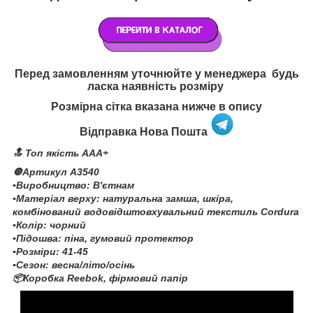
Перед замовленням уточнюйте у менеджера будь
ласка наявність розміру
Розмірна сітка вказана нижче в опису
Відправка Нова Пошта
🔝 Топ якість AAA+
🔘Артикул A3540
▪️Виробництво: В'єтнам
▪️Матеріал верху: натуральна замша, шкіра,
комбінований водовідштовхувальний текстиль Cordura
▪️Колір: чорний
▪️Підошва: піна, гумовий протектор
▪️Розміри: 41-45
▪️Сезон: весна/літо/осінь
📦Коробка Reebok, фірмовий папір