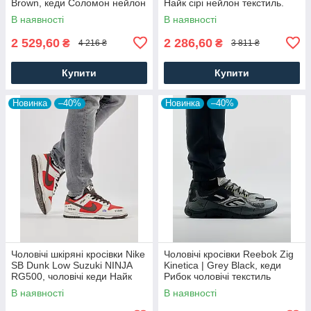
Brown, кеди Соломон нейлон
Найк сірі нейлон текстиль.
текстиль коричневі, Чоловіче
Чоловіче взуття
В наявності
В наявності
взуття
2 529,60
2 286,60
₴
₴
4 216 ₴
3 811 ₴
Купити
Купити
Новинка
–40%
Новинка
–40%
Чоловічі шкіряні кросівки Nike
Чоловічі кросівки Reebok Zig
SB Dunk Low Suzuki NINJA
Kinetica | Grey Black, кеди
RG500, чоловічі кеди Найк
Рибок чоловічі текстиль
червоні, Чоловіче взуття
нейлон сірі. Чоловіче взуття
В наявності
В наявності