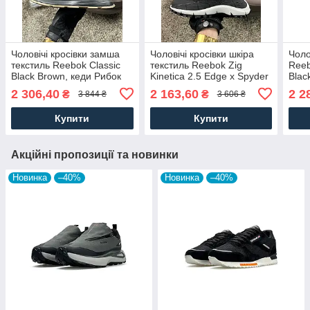
Чоловічі кросівки замша
Чоловічі кросівки шкіра
Чоло
текстиль Reebok Classic
текстиль Reebok Zig
Reeb
Black Brown, кеди Рибок
Kinetica 2.5 Edge x Spyder
Blac
замшеві текстиль чорні.
Black White, кеди Рибок.
Рибо
2 306,40
2 163,60
2 2
₴
₴
3 844 ₴
3 606 ₴
Чоловіче взуття
Чоловіче взуття
Чоло
Купити
Купити
Акційні пропозиції та новинки
Новинка
–40%
Новинка
–40%