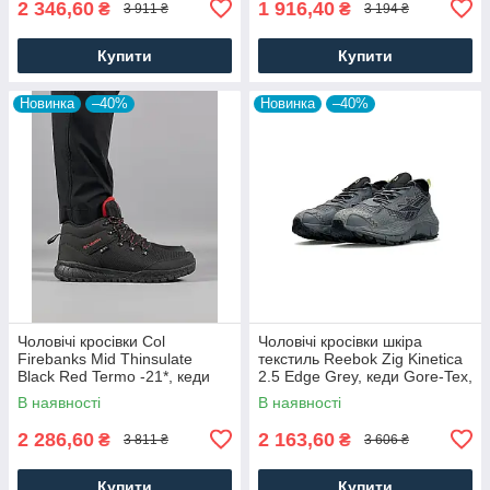
2 346,60
1 916,40
₴
₴
3 911 ₴
3 194 ₴
Купити
Купити
Новинка
–40%
Новинка
–40%
Чоловічі кросівки Col
Чоловічі кросівки шкіра
Firebanks Mid Thinsulate
текстиль Reebok Zig Kinetica
Black Red Termo -21*, кеди
2.5 Edge Grey, кеди Gore-Tex,
водонепрон. текстиль.
термо сірі. Чоловіче взуття
В наявності
В наявності
Чоловіче взуття
2 286,60
2 163,60
₴
₴
3 811 ₴
3 606 ₴
Купити
Купити