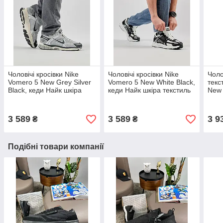
Чоловічі кросівки Nike
Чоловічі кросівки Nike
Чоло
Vomero 5 New Grey Silver
Vomero 5 New White Black,
текс
Black, кеди Найк шкіра
кеди Найк шкіра текстиль
New 
текстиль весна осінь.
чорні весни осінь.
чоло
Чоловіче взуття
Чоловіче взуття
Чоло
3 589
3 589
3 9
₴
₴
Подібні товари компанії