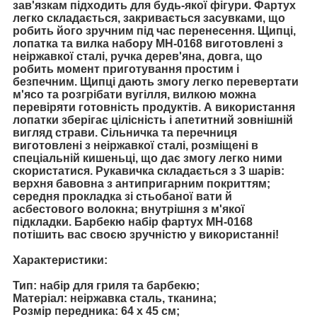
зав'язкам підходить для будь-якої фігури. Фартух
легко складається, закривається засувками, що
робить його зручним під час перенесення. Щипці,
лопатка та вилка набору MH-0168 виготовлені з
неіржавкої сталі, ручка дерев'яна, довга, що
робить момент приготування простим і
безпечним. Щипці дають змогу легко перевертати
м'ясо та розгрібати вугілля, вилкою можна
перевіряти готовність продуктів. А використання
лопатки зберігає цілісність і апетитний зовнішній
вигляд страви. Сільничка та перечниця
виготовлені з неіржавкої сталі, розміщені в
спеціальній кишеньці, що дає змогу легко ними
скористатися. Рукавичка складається з 3 шарів:
верхня бавовна з антипригарним покриттям;
середня прокладка зі стьобаної вати й
асбестового волокна; внутрішня з м'якої
підкладки. Барбекю набір фартух МН-0168
потішить вас своєю зручністю у використанні!
Характеристики:
Тип: набір для гриля та барбекю;
Матеріал: неіржавка сталь, тканина;
Розмір передника: 64 х 45 см;