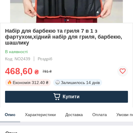
Набір для барбекю та гриля 7 в 1 з
фартухом,хідний набір для гриля, барбекю,
шашлику
В наявності
Код: NO2439
Роздріб
468,60
₴
781 ₴
Економія
312.40 ₴
Залишилось
14 днів
Купити
Опис
Характеристики
Доставка
Оплата
Умови п