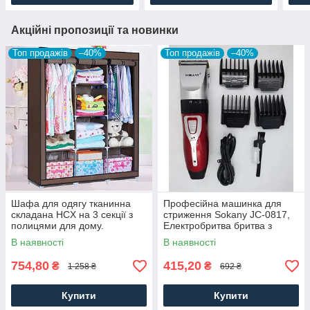
Акційні пропозиції та новинки
Топ продажів
–40%
Топ продажів
–40%
Шафа для одягу тканинна
Професійна машинка для
складана HCX на 3 секції з
стриження Sokany JC-0817,
полицями для дому.
Електробритва бритва з
насадками
В наявності
В наявності
754,80
415,20
₴
₴
1 258 ₴
692 ₴
Купити
Купити