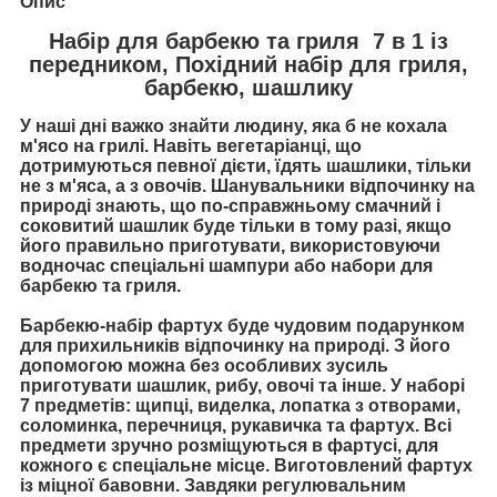
Опис
Набір для барбекю та гриля 7 в 1 із
передником, Похідний набір для гриля,
барбекю, шашлику
У наші дні важко знайти людину, яка б не кохала
м'ясо на грилі. Навіть вегетаріанці, що
дотримуються певної дієти, їдять шашлики, тільки
не з м'яса, а з овочів. Шанувальники відпочинку на
природі знають, що по-справжньому смачний і
соковитий шашлик буде тільки в тому разі, якщо
його правильно приготувати, використовуючи
водночас спеціальні шампури або набори для
барбекю та гриля.
Барбекю-набір фартух буде чудовим подарунком
для прихильників відпочинку на природі. З його
допомогою можна без особливих зусиль
приготувати шашлик, рибу, овочі та інше. У наборі
7 предметів: щипці, виделка, лопатка з отворами,
соломинка, перечниця, рукавичка та фартух. Всі
предмети зручно розміщуються в фартусі, для
кожного є спеціальне місце. Виготовлений фартух
із міцної бавовни. Завдяки регулювальним