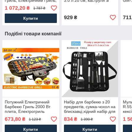
Гриль, Електричний Гриль,
3.0 л 20 см, каструля зі
GM-1
бутербродниця
сталі з потрійним шаром
брит
1 072,20
₴
1 787 ₴
емаллю
чор
929
711
₴
Купити
Подібні товари компанії
Потужний Електричний
Набір для барбекю з 20
Мул
Барбекю Гриль 2000 Вт
предметів, сумка-чохол на
R.55
плита, Електрогриль
блискавці,хідний набір для
кекс
шашличниця для дому та
гриля, барбекю, шашлику
обеш
673,80
834
1 5
₴
₴
1 123 ₴
1 390 ₴
дачі
800 
Купити
Купити