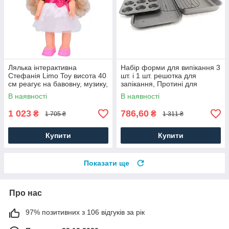
Лялька інтерактивна
Набір форми для випікання 3
Стефанія Limo Toy висота 40
шт. і 1 шт. решотка для
см реагує на бавовну, музику,
запікання, Протині для
ходить, на батарейці. Ляльки
випічки з 4 штук
В наявності
В наявності
1 023
786,60
₴
₴
1 705 ₴
1 311 ₴
Купити
Купити
Показати ще
Про нас
97% позитивних з 106 відгуків за рік