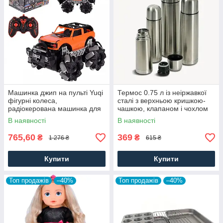
Машинка джип на пульті Yuqi
Термос 0.75 л із неіржавкої
фігурні колеса,
сталі з верхньою кришкою-
радіокерована машинка для
чашкою, клапаном і чохлом
дітей
В наявності
В наявності
765,60
369
₴
₴
1 276 ₴
615 ₴
Купити
Купити
Топ продажів
–40%
Топ продажів
–40%