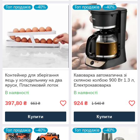
Топ продажів
–40%
Топ продажів
–40%
Контейнер для зберігання
Кавоварка автоматична зі
яєць у холодильнику на два
скляною колбою 900 Вт 1.3 л,
яруси, Пластиковий лоток
Електрокавоварка
органайзер для яєць, лотки
В наявності
В наявності
для яєць
397,80
924
₴
₴
663 ₴
1 540 ₴
Купити
Купити
Топ продажів
–40%
Топ продажів
–40%