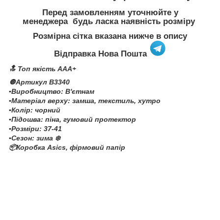
Перед замовленням уточнюйте у
менеджера будь ласка наявність розміру
Розмірна сітка вказана нижче в опису
Відправка Нова Пошта
🔝 Топ якість AAA+
🔘Артикул B3340
▪️Виробництво: В'єтнам
▪️Матеріал верху: замша, текстиль, хутро
▪️Колір: чорний
▪️Підошва: піна, гумовий протектор
▪️Розміри: 37-41
▪️Сезон: зима ❄️
📦Коробка Asics, фірмовий папір