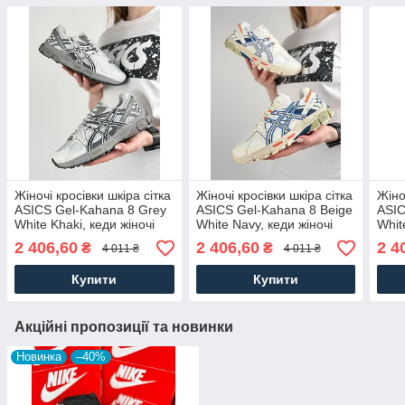
Жіночі кросівки шкіра сітка
Жіночі кросівки шкіра сітка
Жіно
ASICS Gel-Kahana 8 Grey
ASICS Gel-Kahana 8 Beige
ASIC
White Khaki, кеди жіночі
White Navy, кеди жіночі
Whit
сірі весна осінь. Жіноче
бежеві весна осінь.
весн
2 406,60
2 406,60
2 4
₴
₴
4 011 ₴
4 011 ₴
взуття
Жіноче взуття
Купити
Купити
Акційні пропозиції та новинки
Новинка
–40%