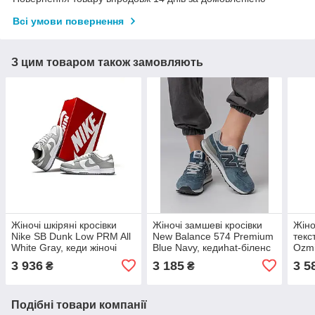
Всі умови повернення
З цим товаром також замовляють
Жіночі шкіряні кросівки
Жіночі замшеві кросівки
Жіно
Nike SB Dunk Low PRM All
New Balance 574 Premium
текс
White Gray, кеди жіночі
Blue Navy, кедиhat-біленс
Ozmi
Найк білі сірі. Жіноче
сині. Жіноче взуття
кеди
3 936
3 185
3 5
₴
₴
взуття
Жіно
Подібні товари компанії