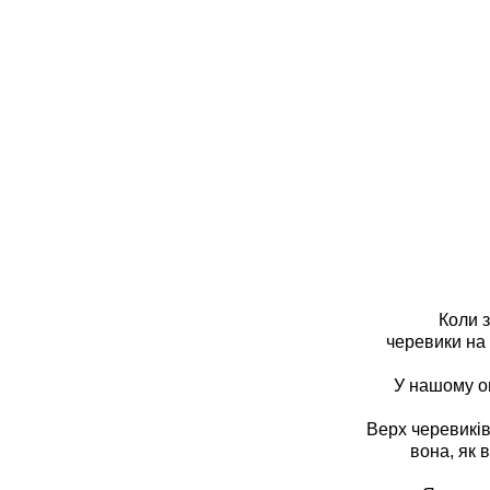
Коли зима 
черевики на 
У нашому онла
Верх черевиків
вона, як 