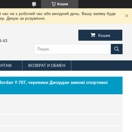
Кошик
 час не є робочий час або вихідний день. Вашу заявку буде
ер. Дякую за розуміння.
Кошик
3-43
ЄНТАМ
ВОЗВРАТ И ОБМЕН
 Jordan Y-707, черевики Джордан зимові спортивні