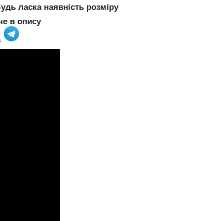
удь ласка наявність розміру
че в опису
а