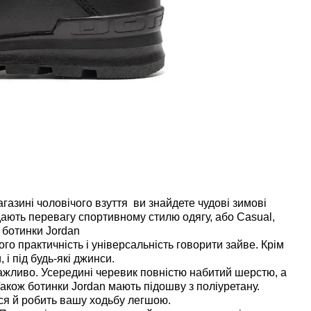
азині чоловічого взуття ви знайдете чудові зимові
ддають перевагу спортивному стилю одягу, або Casual,
 ботинки Jordan
 практичність і універсальність говорити зайве. Крім
 і під будь-які джинси.
важливо. Усередині черевик повністю набитий шерстю, а
Також
ботинки
Jordan мають підошву з поліуретану.
ся й робить вашу ходьбу легшою.