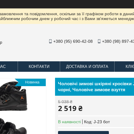
амовлення та повідомлення, оскільки за її графіком роботи в даний
йближчим робочим днем ​​у робочий час і з Вами зв'яжеться менедж
+380 (95) 690-42-08
+380 (98) 897-4
op
НАС
КОНТАКТИ
ДОСТАВКА И ОПЛАТА
КЛІ
Новинка
Чоловічі зимові шкіряні кросівки
чорні, Чоловіче зимове взуття
5 038 ₴
2 519 ₴
В наявності
Код:
J-23 бот