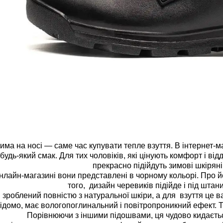
на носі — саме час купувати тепле взуття. В інтернет-маг
будь-який смак. Для тих чоловіків, які цінують комфорт і ві
прекрасно підійдуть зимові шкіряні
йн-магазині вони представлені в чорному кольорі. Про його
того, дизайн черевиків підійде і під штани,
 зроблений повністю з натуральної шкіри, а для взуття це 
відомо, має вологопоглинальний і повітропроникний ефект. 
Порівнюючи з іншими підошвами, ця чудово кидаєть