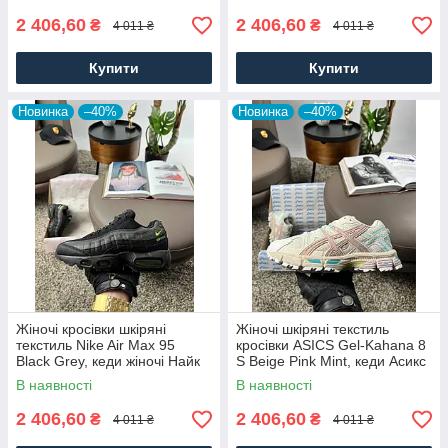
2 406,60
2 406,60
₴
₴
4 011 ₴
4 011 ₴
Купити
Купити
Новинка
–40%
Новинка
–40%
Жіночі кросівки шкіряні
Жіночі шкіряні текстиль
текстиль Nike Air Max 95
кросівки ASICS Gel-Kahana 8
Black Grey, кеди жіночі Найк
S Beige Pink Mint, кеди Асикс
чорні. Жіноче взуття
бежеві. Жіноче взуття
В наявності
В наявності
2 406,60
2 406,60
₴
₴
4 011 ₴
4 011 ₴