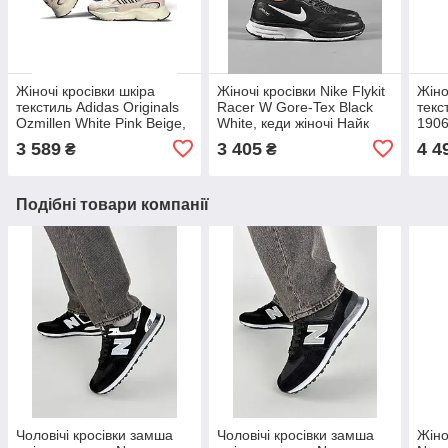
Жіночі кросівки шкіра
Жіночі кросівки Nike Flykit
Жіно
текстиль Adidas Originals
Racer W Gore-Tex Black
текс
Ozmillen White Pink Beige,
White, кеди жіночі Найк
1906
кеди Адідас рожеві.
чорні. Жіноче взуття
Blac
3 589
3 405
4 4
₴
₴
Жіноче взуття
Жіно
Подібні товари компанії
Чоловічі кросівки замша
Чоловічі кросівки замша
Жіно