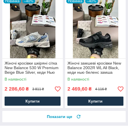
Новинка
–40%
Новинка
–40%
Жіночі кросівки шкіряні сітка
Жіночі замшеві кросівки New
New Balance 530 W Premium
Balance 2002R WL All Black,
Beige Blue Silver, кеди Нью
кеди нью беленс замша
Беленс. Жіноче взуття
текстиль. Жіноче взуття
В наявності
В наявності
2 286,60
2 469,60
₴
₴
3 811 ₴
4 116 ₴
Купити
Купити
Показати ще