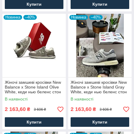
Купити
Купити
Новинка
–40%
Новинка
–40%
Жіночі замшеві кросівки New
Жіночі замшеві кросівки New
Balance x Stone Island Olive
Balance x Stone Island Gray
White, кеди нью беленс стон
White, кеди нью беленс стон
айленд. Жіноче взуття
айленд. Жіноче взуття
В наявності
В наявності
2 163,60
2 163,60
₴
₴
3 606 ₴
3 606 ₴
Купити
Купити