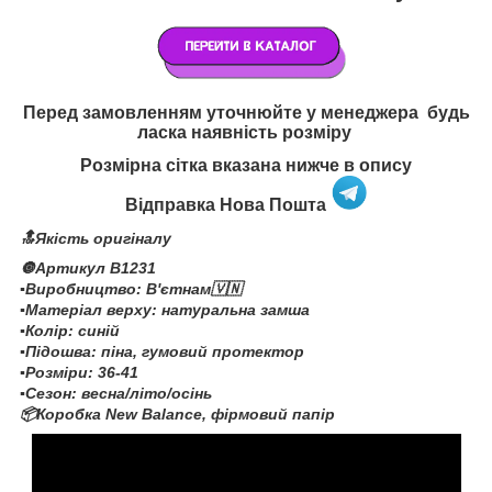
Перед замовленням уточнюйте у менеджера будь
ласка наявність розміру
Розмірна сітка вказана нижче в опису
Відправка Нова Пошта
🔝Якість оригіналу
🔘Артикул B1231
▪️Виробництво: В'єтнам🇻🇳
▪️Матеріал верху: натуральна замша
▪️Колір: синій
▪️Підошва: піна, гумовий протектор
▪️Розміри: 36-41
▪️Сезон: весна/літо/осінь
📦Коробка New Balance, фірмовий папір