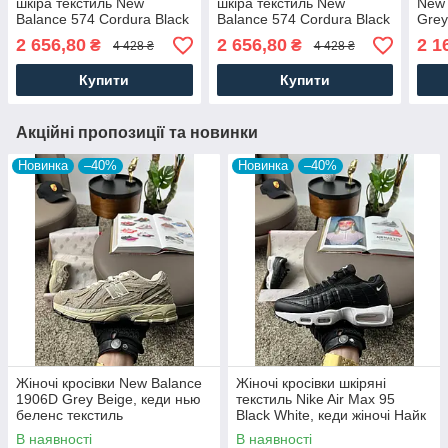
шкіра текстиль New
шкіра текстиль New
New 
Balance 574 Cordura Black
Balance 574 Cordura Black
Grey
Grey кеди замшеві шкіряні
White, кеди замшеві шкіра
замш
2 656,80
2 656,80
2 1
₴
₴
4 428 ₴
4 428 ₴
текстильні чорні. Чоловіче
текстильні чорні. Чоловіче
Жіно
взуття
взуття
Купити
Купити
Акційні пропозиції та новинки
Новинка
–40%
Новинка
–40%
Жіночі кросівки New Balance
Жіночі кросівки шкіряні
1906D Grey Beige, кеди нью
текстиль Nike Air Max 95
беленс текстиль
Black White, кеди жіночі Найк
водовідштовхувальний замша
чорні. Жіноче взуття
В наявності
В наявності
Жіноче взуття