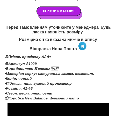
Перед замовленням уточнюйте у менеджера будь
ласка наявність розміру
Розмірна сітка вказана нижче в опису
Відправка Нова Пошта
🔝Якість оригіналу AAA+
🔘Артикул A1029
▪️Виробництво: В'єтнам 🇻🇳
▪️Матеріал верху: натуральна замша, текстиль
▪️Колір: чорний
▪️Підошва: піна, гумовий протектор
▪️Розміри: 41-46
▪️Сезон: весна, літо, осінь
📦Коробка New Balance, фірмовий папір