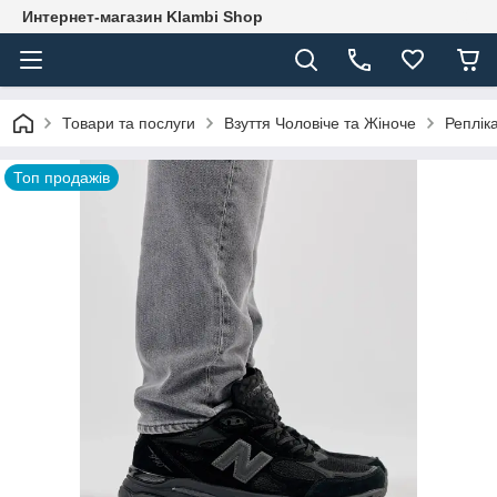
Интернет-магазин Klambi Shop
Товари та послуги
Взуття Чоловіче та Жіноче
Реплік
Топ продажів