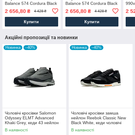
Balance 574 Cordura Black
Balance 574 Cordura Black
990v
Grey кеди замшеві шкіряні
White, кеди замшеві шкіра
шкір
2 656,80
2 656,80
2 5
₴
₴
4 428 ₴
4 428 ₴
текстильні чорні. Чоловіче
текстильні чорні. Чоловіче
Чоло
взуття
взуття
Купити
Купити
Акційні пропозиції та новинки
Новинка
–40%
Новинка
–40%
Чоловічі кросівки Salomon
Чоловічі кросівки замша
Odyssey ELMT Advanced
нейлон Reebok Classic New
Khaki Grey, кеди 43 нейлон
Black White, кеди чоловічі
текстиль, Чоловіче взуття
Рибок чорні. Чоловіче взуття
В наявності
В наявності