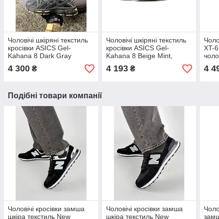
Чоловічі шкіряні текстиль
Чоловічі шкіряні текстиль
Чоло
кросівки ASICS Gel-
кросівки ASICS Gel-
XT-6
Kahana 8 Dark Gray
Kahana 8 Beige Mint,
чоло
Green, чоловічі кеди Асикс
чоловічі кеди Асикс.
нейл
4 300
4 193
4 4
₴
₴
сірі. Чоловіче взуття
Чоловіче взуття
Чоло
Подібні товари компанії
Чоловічі кросівки замша
Чоловічі кросівки замша
Чоло
шкіра текстиль New
шкіра текстиль New
замш