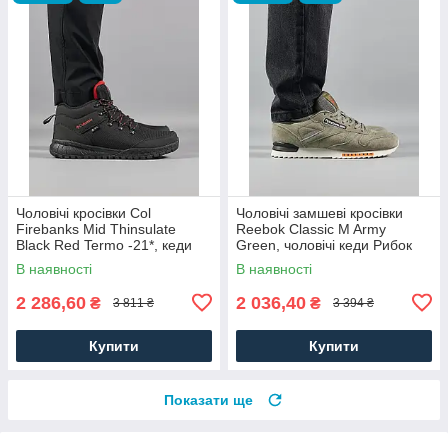
Чоловічі кросівки Col
Чоловічі замшеві кросівки
Firebanks Mid Thinsulate
Reebok Classic M Army
Black Red Termo -21*, кеди
Green, чоловічі кеди Рибок
водонепрон. текстиль.
замша хакі. Чоловіче взуття
В наявності
В наявності
Чоловіче взуття
2 286,60
2 036,40
₴
₴
3 811 ₴
3 394 ₴
Купити
Купити
Показати ще