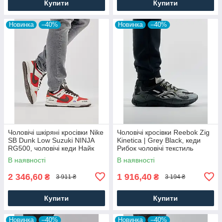
Купити
Купити
Новинка
–40%
Новинка
–40%
Чоловічі шкіряні кросівки Nike
Чоловічі кросівки Reebok Zig
SB Dunk Low Suzuki NINJA
Kinetica | Grey Black, кеди
RG500, чоловічі кеди Найк
Рибок чоловічі текстиль
червоні, Чоловіче взуття
нейлон сірі. Чоловіче взуття
В наявності
В наявності
2 346,60
1 916,40
₴
₴
3 911 ₴
3 194 ₴
Купити
Купити
Новинка
–40%
Новинка
–40%