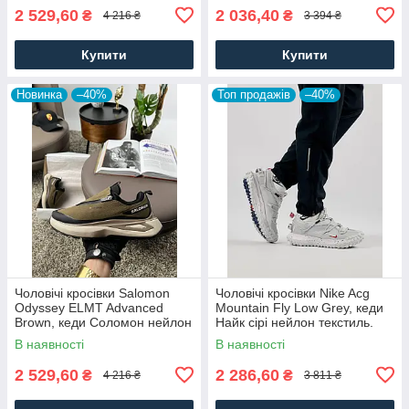
2 529,60
2 036,40
₴
₴
4 216 ₴
3 394 ₴
Купити
Купити
Новинка
–40%
Топ продажів
–40%
Чоловічі кросівки Salomon
Чоловічі кросівки Nike Acg
Odyssey ELMT Advanced
Mountain Fly Low Grey, кеди
Brown, кеди Соломон нейлон
Найк сірі нейлон текстиль.
текстиль коричневі, Чоловіче
Чоловіче взуття
В наявності
В наявності
взуття
2 529,60
2 286,60
₴
₴
4 216 ₴
3 811 ₴