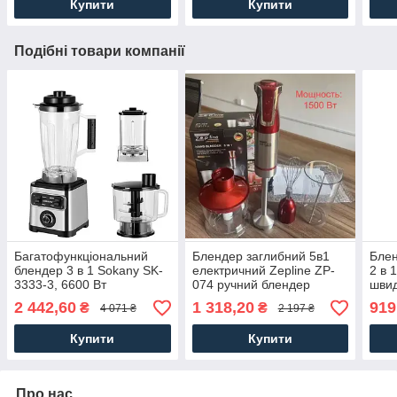
Купити
Купити
Подібні товари компанії
Багатофункціональний
Блендер заглибний 5в1
Блен
блендер 3 в 1 Sokany SK-
електричний Zepline ZP-
2 в 
3333-3, 6600 Вт
074 ручний блендер
швид
подрібнювач, міксер
0600
2 442,60
1 318,20
919
₴
₴
4 071 ₴
2 197 ₴
Червоний із чашею 500 мл
подр
Купити
Купити
Про нас