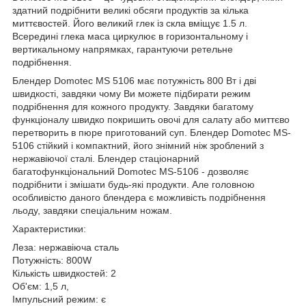
здатний подрібнити великі обсяги продуктів за кілька
миттєвостей. Його великий глек із скла вміщує 1.5 л.
Всередині глека маса циркулює в горизонтальному і
вертикальному напрямках, гарантуючи ретельне
подрібнення.
Блендер Domotec MS 5106 має потужність 800 Вт і дві
швидкості, завдяки чому Ви можете підбирати режим
подрібнення для кожного продукту. Завдяки багатому
функціоналу швидко покришить овочі для салату або миттєво
перетворить в пюре приготований суп. Блендер Domotec MS-
5106 стійкий і компактний, його знімний ніж зроблений з
нержавіючої сталі. Блендер стаціонарний
багатофункціональний Domotec MS-5106 - дозволяє
подрібнити і змішати будь-які продукти. Але головною
особливістю даного блендера є можливість подрібнення
льоду, завдяки спеціальним ножам.
Характеристики:
Леза: нержавіюча сталь
Потужність: 800W
Кількість швидкостей: 2
Об'єм: 1,5 л,
Імпульсний режим: є