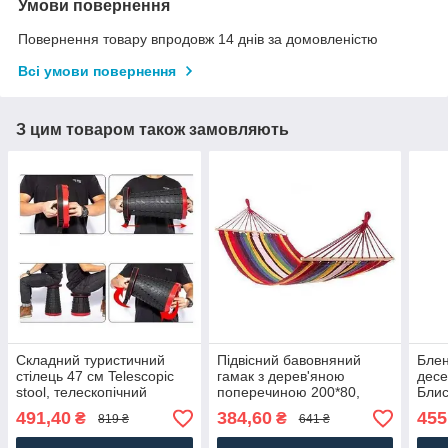
Умови повернення
Повернення товару впродовж 14 днів за домовленістю
Всі умови повернення
З цим товаром також замовляють
Складний туристичний
Підвісний бавовняний
Блен
стілець 47 см Telescopic
гамак з дерев'яною
десе
stool, телескопічний
поперечиною 200*80,
Блис
стілець для пікніка,
Тканинний гамак з
подр
491,40
384,60
455
₴
₴
819 ₴
641 ₴
риболовлі, туризму
каркасом
фрук