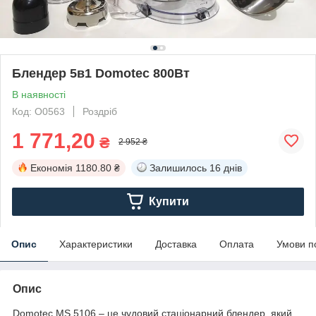
Блендер 5в1 Domotec 800Вт
В наявності
Код: O0563
Роздріб
1 771,20
₴
2 952 ₴
Економія
1180.80 ₴
Залишилось
16 днів
Купити
Опис
Характеристики
Доставка
Оплата
Умови п
Опис
Domotec MS 5106 – це чудовий стаціонарний блендер, який