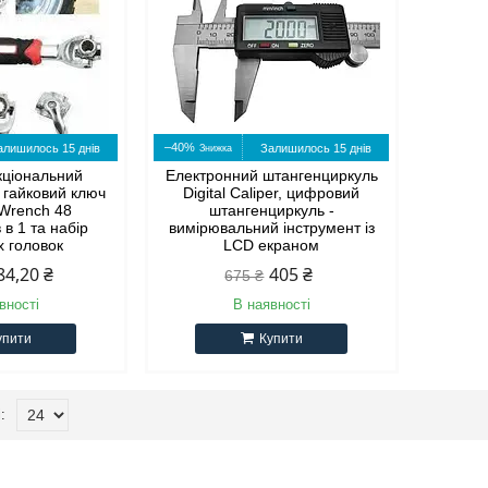
–40%
алишилось 15 днів
Залишилось 15 днів
кціональний
Електронний штангенциркуль
 гайковий ключ
Digital Caliper, цифровий
 Wrench 48
штангенциркуль -
 в 1 та набір
вимірювальний інструмент із
х головок
LCD екраном
84,20 ₴
405 ₴
675 ₴
вності
В наявності
упити
Купити