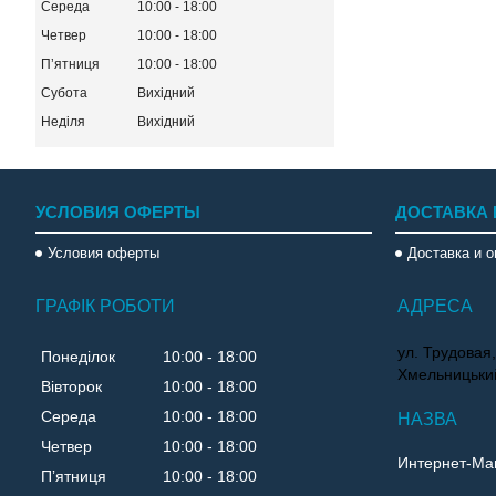
Середа
10:00
18:00
Четвер
10:00
18:00
Пʼятниця
10:00
18:00
Субота
Вихідний
Неділя
Вихідний
УСЛОВИЯ ОФЕРТЫ
ДОСТАВКА 
Условия оферты
Доставка и 
ГРАФІК РОБОТИ
ул. Трудовая,
Понеділок
10:00
18:00
Хмельницький
Вівторок
10:00
18:00
Середа
10:00
18:00
Четвер
10:00
18:00
Интернет-Маг
Пʼятниця
10:00
18:00