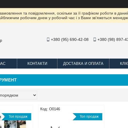
амовлення та повідомлення, оскільки за її графіком роботи в даний
йближчим робочим днем ​​у робочий час і з Вами зв'яжеться менедж
+380 (95) 690-42-08
+380 (98) 897-4
op
НАС
КОНТАКТИ
ДОСТАВКА И ОПЛАТА
КЛІ
ТРУМЕНТ
O0146
Топ продаж
Топ продаж