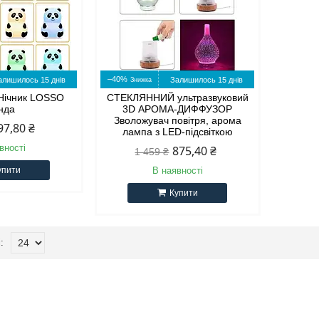
–40%
алишилось 15 днів
Залишилось 15 днів
 Нічник LOSSO
СТЕКЛЯННИЙ ультразвуковий
нда
3D АРОМА-ДИФФУЗОР
Зволожувач повітря, арома
97,80 ₴
лампа з LED-підсвіткою
вності
875,40 ₴
1 459 ₴
упити
В наявності
Купити