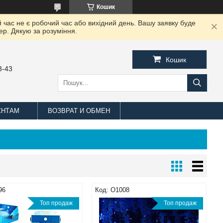
Кошик
 час не є робочий час або вихідний день. Вашу заявку буде
ер. Дякую за розуміння.
Кошик
3-43
ЄНТАМ
ВОЗВРАТ И ОБМЕН
96
O1008
Топ продаж
Топ продаж