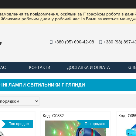
амовлення та повідомлення, оскільки за її графіком роботи в даний
йближчим робочим днем ​​у робочий час і з Вами зв'яжеться менедж
+380 (95) 690-42-08
+380 (98) 897-4
op
НАС
КОНТАКТИ
ДОСТАВКА И ОПЛАТА
КЛІ
ЧНІ ЛАМПИ СВІТИЛЬНИКИ ГІРЛЯНДИ
O0832
O05
Топ продаж
Топ продаж