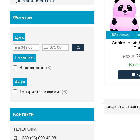
Доставка и оплата
Фільтри
–40%
З
Ціна
Силіконовий
Па
3
663 ₴
Наявність
В ная
В наявності
6
К
Акція
Товари зі знижками
6
Контакти
+380 (95) 690-42-08