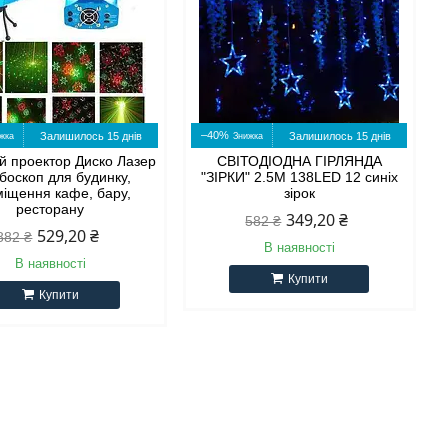
–40%
Залишилось 15 днів
Залишилось 15 днів
й проектор Диско Лазер
СВІТОДІОДНА ГІРЛЯНДА
боскоп для будинку,
"ЗІРКИ" 2.5М 138LED 12 синіх
іщення кафе, бару,
зірок
ресторану
349,20 ₴
582 ₴
529,20 ₴
882 ₴
В наявності
В наявності
Купити
Купити