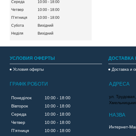
Середа
10:00
18:00
Четвер
10:00
18:00
Пʼятниця
10:00
18:00
Субота
Вихідний
Неділя
Вихідний
УСЛОВИЯ ОФЕРТЫ
ДОСТАВКА 
Условия оферты
Доставка и 
ГРАФІК РОБОТИ
ул. Трудовая,
Понеділок
10:00
18:00
Хмельницький
Вівторок
10:00
18:00
Середа
10:00
18:00
Четвер
10:00
18:00
Интернет-Маг
Пʼятниця
10:00
18:00