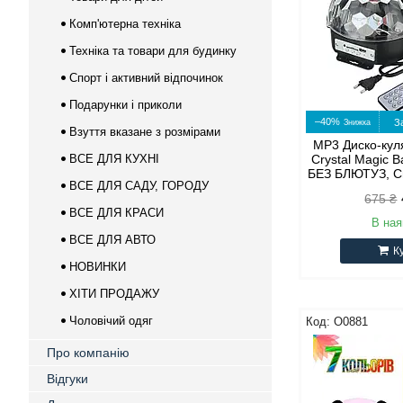
Комп'ютерна техніка
Техніка та товари для будинку
Спорт і активний відпочинок
Подарунки і приколи
–40%
З
Взуття вказане з розмірами
MP3 Диско-кул
ВСЕ ДЛЯ КУХНІ
Crystal Magic B
БЕЗ БЛЮТУЗ, Св
ВСЕ ДЛЯ САДУ, ГОРОДУ
675 ₴
ВСЕ ДЛЯ КРАСИ
В ная
ВСЕ ДЛЯ АВТО
К
НОВИНКИ
ХІТИ ПРОДАЖУ
Чоловічий одяг
O0881
Про компанію
Відгуки