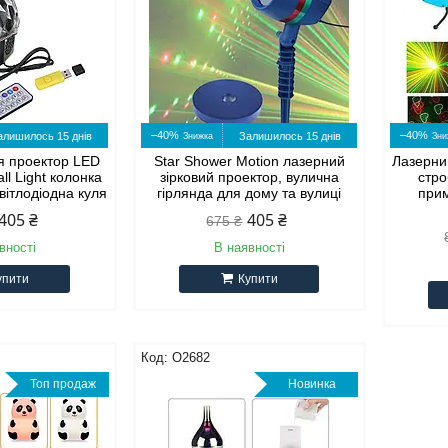
–40%
–40%
алишилось 15 днів
Залишилось 15 днів
я проектор LED
Star Shower Motion лазерний
Лазерни
all Light колонка
зірковий проектор, вулична
стро
ітлодіодна куля
гірлянда для дому та вулиці
прим
405 ₴
405 ₴
675 ₴
вності
В наявності
упити
Купити
O2682
Топ продаж
Новинка