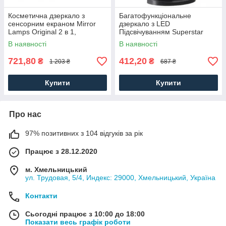
Косметична дзеркало з
Багатофункціональне
сенсорним екраном Mirror
дзеркало з LED
Lamps Original 2 в 1,
Підсвічуванням Superstar
дзеркало для макіяжу з
Magnifying Mirror 4в1, для
В наявності
В наявності
підсвічуванням
макіяжу з підсвічуванням
721,80
412,20
₴
₴
1 203 ₴
687 ₴
Купити
Купити
Про нас
97% позитивних з 104 відгуків за рік
Працює з 28.12.2020
м. Хмельницький
ул. Трудовая, 5/4, Индекс: 29000, Хмельницький, Україна
Контакти
Сьогодні працює з 10:00 до 18:00
Показати весь графік роботи