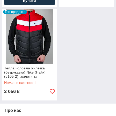
Купити
Топ продажів
Тепла чоловіча жилетка
(безрукавка) Nike (Найк)
(8105-2), жилети та
безрукавки чоловічі,
Немає в наявності
утеплена, Чорний
2 056
₴
Про нас