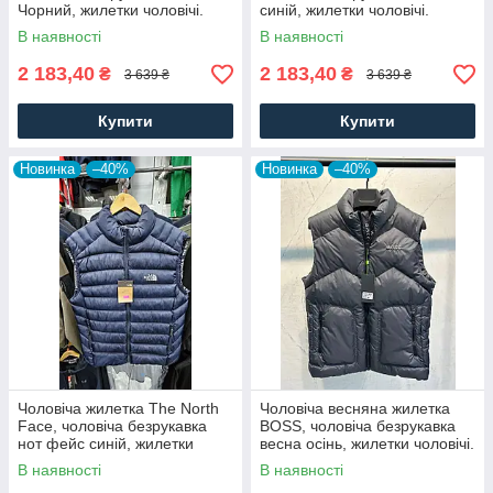
Чорний, жилетки чоловічі.
синій, жилетки чоловічі.
Чоловічий спортивний одяг
Чоловічий спортивний одяг
В наявності
В наявності
2 183,40
2 183,40
₴
₴
3 639 ₴
3 639 ₴
Купити
Купити
Новинка
–40%
Новинка
–40%
Чоловіча жилетка The North
Чоловіча весняна жилетка
Face, чоловіча безрукавка
BOSS, чоловіча безрукавка
нот фейс синій, жилетки
весна осінь, жилетки чоловічі.
чоловічі. Чоловічий одяг
Чоловічий спортивний одяг
В наявності
В наявності