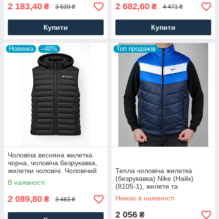
2 183,40
2 682,60
₴
₴
3 639 ₴
4 471 ₴
Купити
Купити
Новинка
–40%
Топ продажів
Чоловіча весняна жилетка
чорна, чоловіча безрукавка,
жилетки чоловічі. Чоловічий
Тепла чоловіча жилетка
спортивний одяг
(безрукавка) Nike (Найк)
В наявності
(8105-1), жилети та
безрукавки чоловічі,
2 089,80
Немає в наявності
₴
3 483 ₴
утеплена, Темно синій
2 056
₴