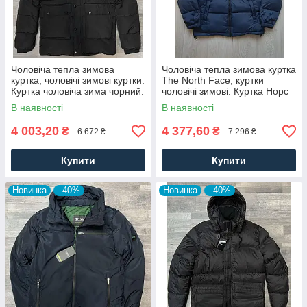
Чоловіча тепла зимова
Чоловіча тепла зимова куртка
куртка, чоловічі зимові куртки.
The North Face, куртки
Куртка чоловіча зима чорний.
чоловічі зимові. Куртка Норс
Чоловічий одяг
Фейс зима. Чоловічий одяг
В наявності
В наявності
4 003,20
4 377,60
₴
₴
6 672 ₴
7 296 ₴
Купити
Купити
Новинка
–40%
Новинка
–40%