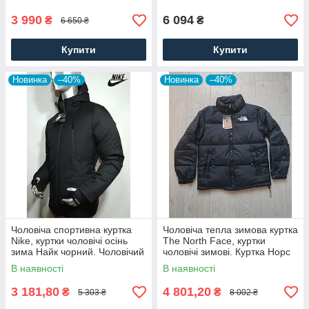
3 990
6 094
₴
₴
6 650 ₴
Купити
Купити
Новинка
–40%
Новинка
–40%
Чоловіча спортивна куртка
Чоловіча тепла зимова куртка
Nike, куртки чоловічі осінь
The North Face, куртки
зима Найк чорний. Чоловічий
чоловічі зимові. Куртка Норс
одяг
Фейс зима. Чоловічий одяг
В наявності
В наявності
3 181,80
4 801,20
₴
₴
5 303 ₴
8 002 ₴