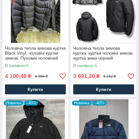
Чоловіча тепла зимова куртка
Чоловіча тепла зимова
Black Vinyl, чоловічі куртки
куртка, куртки чоловічі зимові.
зимові. Пуховик чоловічий
куртка зима чорний.
зима. Чоловічий одяг
Чоловічий одяг
В наявності
В наявності
4 190,40
3 691,20
₴
₴
6 984 ₴
6 152 ₴
Купити
Купити
Новинка
–40%
Новинка
–40%