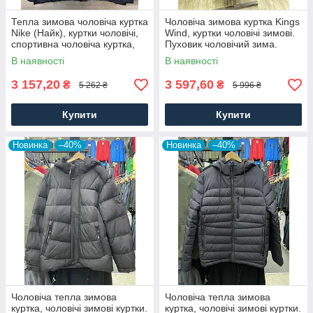
Тепла зимова чоловіча куртка
Чоловіча зимова куртка Kings
Nike (Найк), куртки чоловічі,
Wind, куртки чоловічі зимові.
спортивна чоловіча куртка,
Пуховик чоловічий зима.
Темно-синій
Чоловічий одяг
В наявності
В наявності
3 157,20
3 597,60
₴
₴
5 262 ₴
5 996 ₴
Купити
Купити
Новинка
–40%
Новинка
–40%
Чоловіча тепла зимова
Чоловіча тепла зимова
куртка, чоловічі зимові куртки.
куртка, чоловічі зимові куртки.