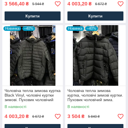
3 566,40
4 003,20
₴
₴
5 944 ₴
6 672 ₴
Купити
Купити
Новинка
–40%
Новинка
–40%
Чоловіча тепла зимова куртка
Чоловіча тепла зимова
Black Vinyl, чоловічі куртки
куртка, чоловічі зимові куртки.
зимові. Пуховик чоловічий
Пуховик чоловічий зима.
зима Хакі. Чоловічий одяг
Чоловічий одяг
В наявності
В наявності
4 003,20
3 504
₴
₴
6 672 ₴
5 840 ₴